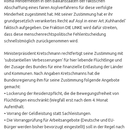
Roma-Minderheiten in den Balkanstaaten der faktischen
Abschaffung eines fairen Asylverfahrens für diese verfolgte
Minderheit zugestimmt hat. Mit seiner Zustimmung hat er ihr
grundgesetzlich verankertes Recht auf Asyl in einer Art ‚Kuhhandel‘
faktisch aufgegeben. Die Fraktion DIE LINKE wird dafür streiten,
dass diese menschenrechtspolitische Fehlentscheidung
schnellstmöglich zurückgenommen wird.
Ministerpräsident Kretschmann rechtfertigt seine Zustimmung mit
’substantiellen Verbesserungen‘ für hier lebende Flüchtlinge und
der Zusage des Bundes für eine finanzielle Entlastung der Länder
und Kommunen. Nach Angaben Kretschmanns hat die
Bundesregierung ihm für seine Zustimmung folgende Angebote
gemacht:
• Lockerung der Residenzpflicht, die die Bewegungsfreiheit von
Flüchtlingen einschränkt (Wegfall erst nach dem 4. Monat
Aufenthalt.
• Vorrang der Geldleistung statt Sachleistungen.
• Die Vorrangprüfung für Arbeitsangebote (Deutsche und EU-
Bürger werden bisher bevorzugt eingestellt) soll in der Regel nach