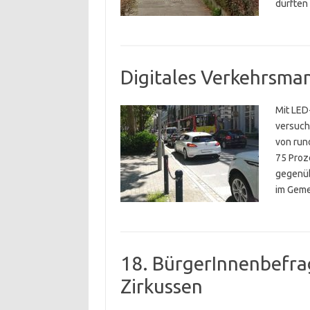
dürften 
Digitales Verkehrsma
Mit LED-
versuch
von run
75 Proz
gegenüb
im Geme
18. BürgerInnenbefra
Zirkussen