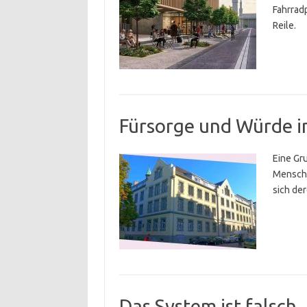
Fahrrad
Reile.
Fürsorge und Würde i
Eine Gr
Menschen
sich de
Das System ist falsch