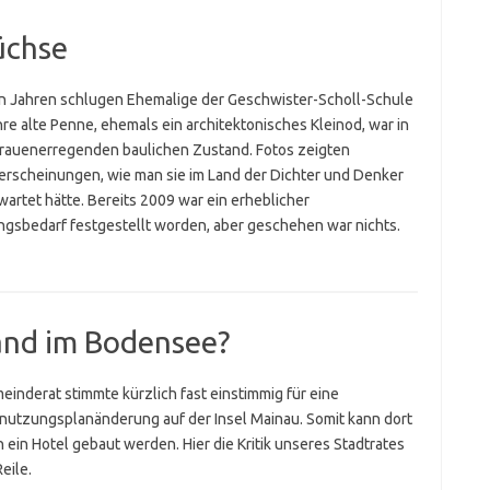
üchse
n Jahren schlugen Ehemalige der Geschwister-Scholl-Schule
hre alte Penne, ehemals ein architektonisches Kleinod, war in
rauenerregenden baulichen Zustand. Fotos zeigten
serscheinungen, wie man sie im Land der Dichter und Denker
wartet hätte. Bereits 2009 war ein erheblicher
ngsbedarf festgestellt worden, aber geschehen war nichts.
land im Bodensee?
einderat stimmte kürzlich fast einstimmig für eine
nutzungsplanänderung auf der Insel Mainau. Somit kann dort
h ein Hotel gebaut werden. Hier die Kritik unseres Stadtrates
eile.