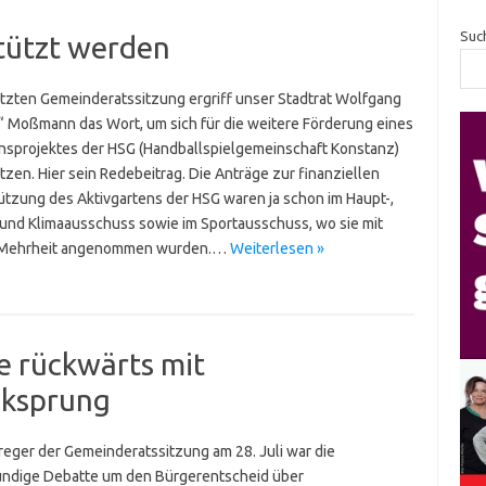
Suc
stützt werden
letzten Gemeinderatssitzung ergriff unser Stadtrat Wolfgang
 Moßmann das Wort, um sich für die weitere Förderung eines
onsprojektes der HSG (Handballspielgemeinschaft Konstanz)
zen. Hier sein Redebeitrag. Die Anträge zur finanziellen
ützung des Aktivgartens der HSG waren ja schon im Haupt-,
 und Klimaausschuss sowie im Sportausschuss, wo sie mit
 Mehrheit angenommen wurden.…
Weiterlesen »
e rückwärts mit
cksprung
reger der Gemeinderatssitzung am 28. Juli war die
ndige Debatte um den Bürgerentscheid über