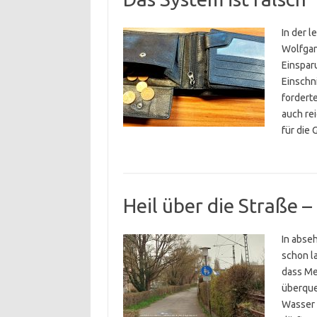
In der 
Wolfgan
Einspar
Einschn
forderte
auch re
für die
Heil über die Straße 
In abseh
schon l
dass Me
überque
Wasser 