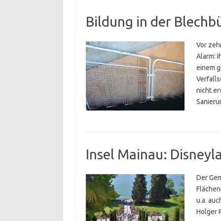
Bildung in der Blechb
Vor zeh
Alarm: I
einem g
Verfall
nicht er
Sanieru
Insel Mainau: Disney
Der Gem
Flächen
u.a. auc
Holger R