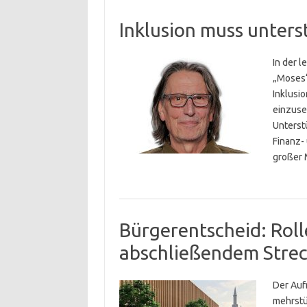
Inklusion muss unter
In der 
„Moses“
Inklusi
einzuset
Unterst
Finanz-
großer
Bürgerentscheid: Roll
abschließendem Stre
Der Auf
mehrstü