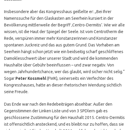
Insbesondere aber das Kongresshaus geißelte er: „Bei Ihrer
Namenssuche für den Glaskasten am Seerhein kursiert in der
Bevölkerung mittlerweile der Begriff ‚Centro-Dermitis’. Wie wir alle
wissen, ist die Haut der Spiegel der Seele. Ist vom Centrotherm die
Rede, verspüren immer mehr Konstanzerinnen und Konstanzer
spontanen Juckreiz und das aus gutem Grund. Das Vorhaben am
Seerhein hängt schon jetzt wie ein beidseitig scharf geschliffenes
Damoklesschwert über unserer Stadt und wird die kommenden
Haushalte über Gebühr beeinflussen – und zwar negativ. Von
wegen Jahrhundertchance, wer das glaubt, wird sicher nicht selig.“
Sogar
Peter Kossmehl
(FWK), seinerseits ein Verfechter des
Kongresshauses, hatte an dieser rhetorischen Wendung sichtlich
seine Freude.
Das Ende war nach den Redebeiträgen absehbar: Außer den
Gegenstimmen der Linken Liste und von 3 SPDlern gab es
geschlossene Zustimmung für den Haushalt 2015. Centro-Dermitis
ist offensichtlich ansteckend, und es bleibt nur zu hoffen, dass sie