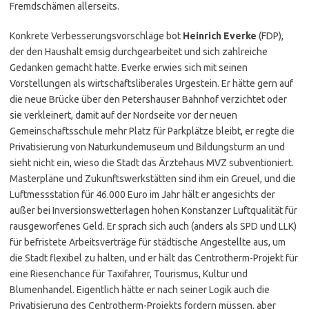
Fremdschämen allerseits.
Konkrete Verbesserungsvorschläge bot
Heinrich Everke
(FDP),
der den Haushalt emsig durchgearbeitet und sich zahlreiche
Gedanken gemacht hatte. Everke erwies sich mit seinen
Vorstellungen als wirtschaftsliberales Urgestein. Er hätte gern auf
die neue Brücke über den Petershauser Bahnhof verzichtet oder
sie verkleinert, damit auf der Nordseite vor der neuen
Gemeinschaftsschule mehr Platz für Parkplätze bleibt, er regte die
Privatisierung von Naturkundemuseum und Bildungsturm an und
sieht nicht ein, wieso die Stadt das Ärztehaus MVZ subventioniert.
Masterpläne und Zukunftswerkstätten sind ihm ein Greuel, und die
Luftmessstation für 46.000 Euro im Jahr hält er angesichts der
außer bei Inversionswetterlagen hohen Konstanzer Luftqualität für
rausgeworfenes Geld. Er sprach sich auch (anders als SPD und LLK)
für befristete Arbeitsverträge für städtische Angestellte aus, um
die Stadt flexibel zu halten, und er hält das Centrotherm-Projekt für
eine Riesenchance für Taxifahrer, Tourismus, Kultur und
Blumenhandel. Eigentlich hätte er nach seiner Logik auch die
Privatisierung des Centrotherm-Projekts fordern müssen, aber