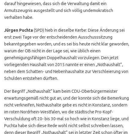
darauf hingewiesen, dass sich die Verwaltung damit ein
Armutszeugnis ausgestellt und sich völlig undemokratisch
verhalten habe.
Jürgen Puchta
(SPD) hieb in dieselbe Kerbe: Diese Änderung sei
erst zwei Tage vor der entscheidenden Ausschusssitzung
bekanntgegeben worden, und es sei bis heute nicht klar geworden,
warum der OB nicht in der Lage sei, wie üblich einen
genehmigungsfähigen Doppelhaushalt vorzulegen. Den jetzt
vorliegenden Haushalt von 2015 nannte er einen „Nothaushalt“,
neben dem Schatten- und Nebenhaushalte zur Verschleierung von
Schulden entstehen dürften.
Der Begriff „Nothaushalt“ kam beim CDU-Oberbürgermeister
erwartungsgemäß nicht gut an, und der konnte sich die Bemerkung
nicht verkneifen, Nothaushalte gebe es nicht in Konstanz, sondern
im roten Nordrhein-Westfalen, wo die städtische Pro-Kopf-
Verschuldung oft 20- bis 30-mal so hoch wie in Konstanz liege, und
Puchta habe sich diese Rede wohl nicht selbst schreiben lassen,
denn dieser Begriff „Nothaushalt“ sei in letzter Zeit schon öfter im