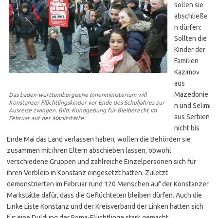
sollen sie
abschließe
n dürfen:
Sollten die
Kinder der
Familien
Kazimov
aus
Mazedonie
Das baden-württembergische Innenministerium will
Konstanzer Flüchtlingskinder vor Ende des Schuljahres zur
n und Selimi
Ausreise zwingen. Bild: Kundgebung für Bleiberecht im
aus Serbien
Februar auf der Marktstätte.
nicht bis
Ende Mai das Land verlassen haben, wollen die Behörden sie
zusammen mit ihren Eltern abschieben lassen, obwohl
verschiedene Gruppen und zahlreiche Einzelpersonen sich für
ihren Verbleib in Konstanz eingesetzt hatten. Zuletzt
demonstrierten im Februar rund 120 Menschen auf der Konstanzer
Markstätte dafür, dass die Geflüchteten bleiben dürfen. Auch die
Linke Liste Konstanz und der Kreisverband der Linken hatten sich
für eine Duldung der Roma-Flüchtlinge stark gemacht.