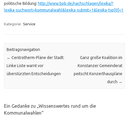
politische Bildung:
http://www.bpb.de/nachschlagen/lexika/?
lexika-suchwort=kommunalwahl&lexika-submit=1&lexika-typ[0]=1
Kategorie:
Service
Beitragsnavigation
←
Centrotherm-Pläne der Stadt:
Ganz große Koalition im
Linke Liste warnt vor
Konstanzer Gemeinderat
überstürzten Entscheidungen
peitscht Konzerthauspläne
durch
→
Ein Gedanke zu „
Wissenswertes rund um die
Kommunalwahlen
“