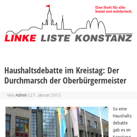
Zum
Inhalt
springen
Haushaltsdebatte im Kreistag: Der
Durchmarsch der Oberbürgermeister
Von
Admin
|
27. Januar 2015
So eine
Haushalts
debatte
gab es im
Konstanz