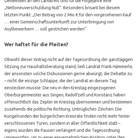
Gemeinden an den Landkreis und für die Folgejahre eine
„Nettoneuverschuldung Null“. Besonders brisant bei diesem
letzten Punkt: „Der Betrag von 2 Mio € für den vorgesehenen Kauf
… einer Gemeinschaftsunterkunft zur Unterbringung von
Asylbewerbern … soll gestrichen werden“.
Wer haftet für die Pleiten?
Obwohl dieser Antrag nicht auf der Tagesordnung der ganztägigen
Sitzung zur Haushaltsberatung stand, ließ Landrat Frank Hämmerle,
der ansonsten solche Diskussionen gerne abwürgt, die Debatte zu
– nicht die einzige Schlappe, die der Landrat an diesem Tag
einstecken musste: Die neu in den Kreistag eingezogenen
Oberbürgermeister aus Singen, Radolfzell und Konstanz haben
offensichtlich das Zepter im Kreistag übernommen und bestimmen
zusehends die politische Richtung. Untrügliches Zeichen: Die
Kungelrunden der bürgerlichen Kreisräte finden nicht mehr hinter
verschlossenen Türen, sondern in aller Öffentlichkeit statt –
eigens wurden die Pausen verlängert und die Tagesordnung
umgeworfen, um zu einer einvernehmlichen Position unter den