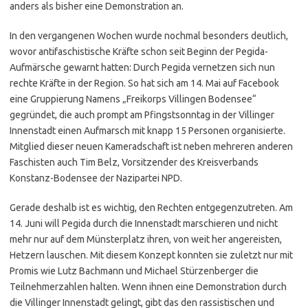
anders als bisher eine Demonstration an.
In den vergangenen Wochen wurde nochmal besonders deutlich,
wovor antifaschistische Kräfte schon seit Beginn der Pegida-
Aufmärsche gewarnt hatten: Durch Pegida vernetzen sich nun
rechte Kräfte in der Region. So hat sich am 14. Mai auf Facebook
eine Gruppierung Namens „Freikorps Villingen Bodensee“
gegründet, die
auch prompt am Pfingstsonntag in der Villinger
Innenstadt einen Aufmarsch mit knapp 15 Personen organisierte.
Mitglied dieser neuen Kameradschaft ist neben mehreren anderen
Faschisten auch Tim Belz, Vorsitzender des Kreisverbands
Konstanz-Bodensee der Nazipartei NPD.
Gerade deshalb ist es wichtig, den Rechten entgegenzutreten. Am
14. Juni will Pegida durch die Innenstadt marschieren und nicht
mehr nur auf dem Münsterplatz ihren, von weit her angereisten,
Hetzern lauschen. Mit diesem Konzept konnten sie zuletzt nur mit
Promis wie Lutz Bachmann und Michael Stürzenberger die
Teilnehmerzahlen halten. Wenn ihnen eine Demonstration durch
die Villinger Innenstadt gelingt, gibt das den rassistischen und