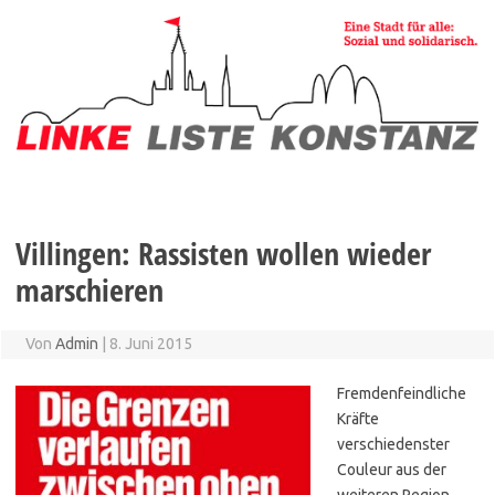
Zum
Inhalt
springen
Villingen: Rassisten wollen wieder
marschieren
Von
Admin
|
8. Juni 2015
Fremdenfeindliche
Kräfte
verschiedenster
Couleur aus der
weiteren Region