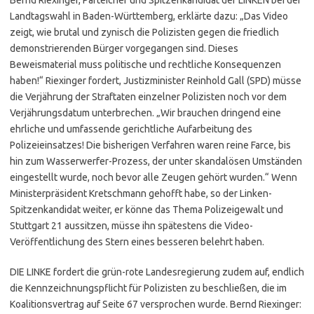
Landtagswahl in Baden-Württemberg, erklärte dazu: „Das Video
zeigt, wie brutal und zynisch die Polizisten gegen die friedlich
demonstrierenden Bürger vorgegangen sind. Dieses
Beweismaterial muss politische und rechtliche Konsequenzen
haben!“ Riexinger fordert, Justizminister Reinhold Gall (SPD) müsse
die Verjährung der Straftaten einzelner Polizisten noch vor dem
Verjährungsdatum unterbrechen. „Wir brauchen dringend eine
ehrliche und umfassende gerichtliche Aufarbeitung des
Polizeieinsatzes! Die bisherigen Verfahren waren reine Farce, bis
hin zum Wasserwerfer-Prozess, der unter skandalösen Umständen
eingestellt wurde, noch bevor alle Zeugen gehört wurden.“ Wenn
Ministerpräsident Kretschmann gehofft habe, so der Linken-
Spitzenkandidat weiter, er könne das Thema Polizeigewalt und
Stuttgart 21 aussitzen, müsse ihn spätestens die Video-
Veröffentlichung des Stern eines besseren belehrt haben.
DIE LINKE fordert die grün-rote Landesregierung zudem auf, endlich
die Kennzeichnungspflicht für Polizisten zu beschließen, die im
Koalitionsvertrag auf Seite 67 versprochen wurde. Bernd Riexinger: