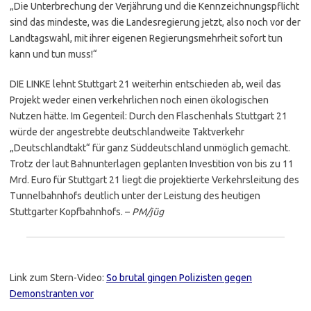
„Die Unterbrechung der Verjährung und die Kennzeichnungspflicht
sind das mindeste, was die Landesregierung jetzt, also noch vor der
Landtagswahl, mit ihrer eigenen Regierungsmehrheit sofort tun
kann und tun muss!“
DIE LINKE lehnt Stuttgart 21 weiterhin entschieden ab, weil das
Projekt weder einen verkehrlichen noch einen ökologischen
Nutzen hätte. Im Gegenteil: Durch den Flaschenhals Stuttgart 21
würde der angestrebte deutschlandweite Taktverkehr
„Deutschlandtakt“ für ganz Süddeutschland unmöglich gemacht.
Trotz der laut Bahnunterlagen geplanten Investition von bis zu 11
Mrd. Euro für Stuttgart 21 liegt die projektierte Verkehrsleitung des
Tunnelbahnhofs deutlich unter der Leistung des heutigen
Stuttgarter Kopfbahnhofs. –
PM/jüg
.
Link zum Stern-Video:
So brutal gingen Polizisten gegen
Demonstranten vor
.