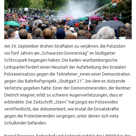
Am 30. September drohen Straftaten zu verjähren, die Polizisten
vor fünf Jahren am „Schwarzen Donnerstag“ im Stuttgarter
Schlosspark begangen haben. Die baden-württembergische
Linkspartei fordert einen Neustart der Aufarbeitung des brutalen
Polizeieinsatzes gegen die Teilnehmer_innen einer Demonstration
gegen das Bahnhofsprojekt „Stuttgart 21“, bei dem es dutzende
Verletzte gegeben hatte. Einer der Demonstrierenden, der Rentner
Dietrich Wagner, erlitt so schwere Augenverletzungen, dass er
erblindete. Die Zeitschrift „Stern“ hat jüngst ein Polizeivideo
veröffentlicht, das dokumentiert, wie brutal die Einsatzkräfte
gegen die Protestierenden vorgingen, unter denen sich viele
Schulkinder befanden.
Bernd Riexinger, Parteichef und Spitzenkandidat der LINKEN bei der