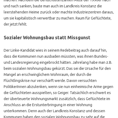
machen. Nachdem die Geflüchtetenzahlen Mitte der 1990er nach
und nach sanken, baute man auch im Landkreis Konstanz die
leerstehenden Heime zurück oder machte Industriezentren daraus,
um sie kapitalistisch verwertbar zu machen. Raum für Geflüchtete,
der jetzt fehlt.
Sozialer Wohnungsbau statt Missgunst
Der Linke-Kandidat wies in seinem Redebeitrag auch darauf hin,
dass die Kommunen nun ausbaden müssten, was ihnen Bundes-
und Landesregierung eingebrockt hätten. Jahrelang habe man z.B.
beim sozialen Wohnungsbau gekürzt. Das sei die Ursache für den
Mangel an erschwinglichem Wohnraum, der durch die
Flüchtlingskrise nur verschärft werde. Davon versuchten
PolitikerInnen abzulenken, wenn sie nun einheimische Arme gegen
die Geflüchteten ausspielten, so Geiger. Tatsächlich erschwert es
der überteuerte Wohnungsmarkt zusätzlich, dass Geflüchtete im
Anschluss an die Erstunterbringung in einer Wohnung
unterkommen. Denn auch der Landkreis Konstanz und dessen
Kommunen haben den sozialen Wohnungsbau zu sehr auf die