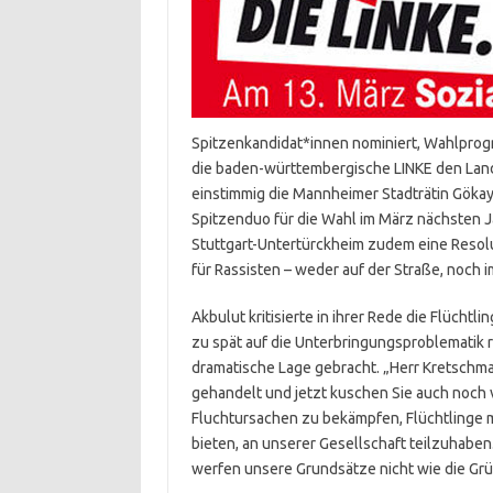
Spitzenkandidat*innen nominiert, Wahlprog
die baden-württembergische LINKE den Lan
einstimmig die Mannheimer Stadträtin Göka
Spitzenduo für die Wahl im März nächsten 
Stuttgart-Untertürckheim zudem eine Resoluti
für Rassisten – weder auf der Straße, noch i
Akbulut kritisierte in ihrer Rede die Flüchtl
zu spät auf die Unterbringungsproblematik 
dramatische Lage gebracht. „Herr Kretschm
gehandelt und jetzt kuschen Sie auch noch v
Fluchtursachen zu bekämpfen, Flüchtlinge
bieten, an unserer Gesellschaft teilzuhabe
werfen unsere Grundsätze nicht wie die Gr