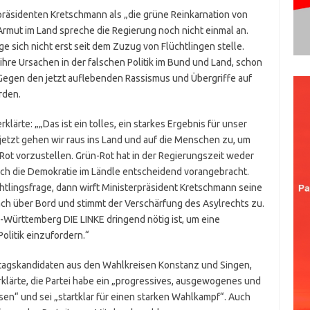
räsidenten Kretschmann als „die grüne Reinkarnation von
Armut im Land spreche die Regierung noch nicht einmal an.
ge sich nicht erst seit dem Zuzug von Flüchtlingen stelle.
re Ursachen in der falschen Politik im Bund und Land, schon
. Gegen den jetzt auflebenden Rassismus und Übergriffe auf
rden.
lärte: „„Das ist ein tolles, ein starkes Ergebnis für unser
jetzt gehen wir raus ins Land und auf die Menschen zu, um
-Rot vorzustellen. Grün-Rot hat in der Regierungszeit weder
h die Demokratie im Ländle entscheidend vorangebracht.
chtlingsfrage, dann wirft Ministerpräsident Kretschmann seine
h über Bord und stimmt der Verschärfung des Asylrechts zu.
-Württemberg DIE LINKE dringend nötig ist, um eine
Politik einzufordern.“
tagskandidaten aus den Wahlkreisen Konstanz und Singen,
rklärte, die Partei habe ein „progressives, ausgewogenes und
en“ und sei „startklar für einen starken Wahlkampf“. Auch