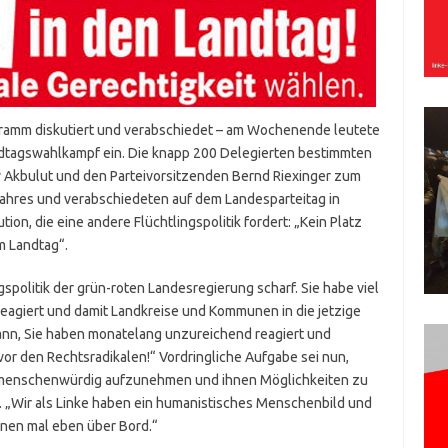
ramm diskutiert und verabschiedet – am Wochenende leutete
dtagswahlkampf ein. Die knapp 200 Delegierten bestimmten
y Akbulut und den Parteivorsitzenden Bernd Riexinger zum
Jahres und verabschiedeten auf dem Landesparteitag in
on, die eine andere Flüchtlingspolitik fordert: „Kein Platz
m Landtag“.
ingspolitik der grün-roten Landesregierung scharf. Sie habe viel
reagiert und damit Landkreise und Kommunen in die jetzige
ann, Sie haben monatelang unzureichend reagiert und
or den Rechtsradikalen!“ Vordringliche Aufgabe sei nun,
 menschenwürdig aufzunehmen und ihnen Möglichkeiten zu
n. „Wir als Linke haben ein humanistisches Menschenbild und
ünen mal eben über Bord.“