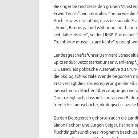
Riexinger bezeichnete den grünen Ministerp
Erwin Teufel“; ein zentrales Thema wie die 
Auch er wies darauf hin, dass die soziale Fra
„Armut, Bildungs- und Wohnungsnot haben ih
seit Jahrzehnten“, so der LINKE-Parteichef
Flüchtlinge müsse „klare Kante“ gezeigt we
Landesgeschäftsführer Bernhard Strasdeit erk
Spitzenduo! Jetzt startet unser Wahlkampf, 
DIE LINKE als politische Alternative zu Grün
die ökologisch-soziale Wende begonnen noc
Erst versagt die Landesregierung in der Flü
menschenrechtlichen Überzeugungen einfac
Daran zeigt sich, dass im Landtag von Baden
friedliche, menschliche, ökologisch-soziale 
Zu den Delegierten gehörten auch die Land
Simon Pschorr und Jürgen Geiger. Pschorr e
flüchtlingsfreundliches Programm beschloss