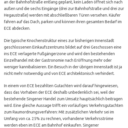
an der Bahnhofstraße entlang geplant, kein Laden öffnet sich nach
außen und die sechs Eingänge (drei zur Bahnhofstraße und drei zur
Hegaustraße) werden mit abschließbaren Türen versehen. Käufer
fahren auf das Dach, parken und können ihren gesamten Bedarf im
ECE abdecken.
Die typische Knochenstruktur eines zur bisherigen Innenstadt
geschlossenen Einkaufszentrums bildet auf drei Geschossen eine
ins ECE verlagerte Fußgängerzone und wird den bestehenden
Einzelhandel mit der Gastronomie nach Eröffnung mehr oder
weniger kannibalisieren. Ein Besuch in der übrigen Innenstadt ist ja
nicht mehr notwendig und von ECE architektonisch verhindert.
In einem von ECE bezahlten Gutachten wird darauf hingewiesen,
dass das Vorhaben der ECE deshalb unbedenklich sei, weil der
bestehende Singener Handel zum Umsatz hauptsächlich beitragen
wird. Eine gleiche Aussage trifft ein vorläufiges Verkehrsgutachten
zum Raumordnungsverfahren: Mit zusätzlichen Verkehr sei im
Umfang von ca. 25% zu rechnen, vorhandene Verkehrsströme
werden eben im ECE am Bahnhof einkaufen. Singener