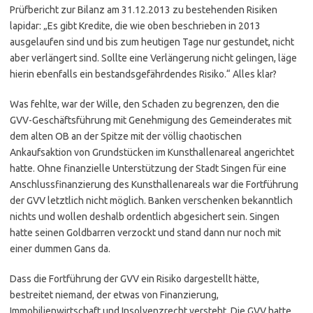
Prüfbericht zur Bilanz am 31.12.2013 zu bestehenden Risiken
lapidar: „Es gibt Kredite, die wie oben beschrieben in 2013
ausgelaufen sind und bis zum heutigen Tage nur gestundet, nicht
aber verlängert sind. Sollte eine Verlängerung nicht gelingen, läge
hierin ebenfalls ein bestandsgefährdendes Risiko.“ Alles klar?
Was fehlte, war der Wille, den Schaden zu begrenzen, den die
GVV-Geschäftsführung mit Genehmigung des Gemeinderates mit
dem alten OB an der Spitze mit der völlig chaotischen
Ankaufsaktion von Grundstücken im Kunsthallenareal angerichtet
hatte. Ohne finanzielle Unterstützung der Stadt Singen für eine
Anschlussfinanzierung des Kunsthallenareals war die Fortführung
der GVV letztlich nicht möglich. Banken verschenken bekanntlich
nichts und wollen deshalb ordentlich abgesichert sein. Singen
hatte seinen Goldbarren verzockt und stand dann nur noch mit
einer dummen Gans da.
Dass die Fortführung der GVV ein Risiko dargestellt hätte,
bestreitet niemand, der etwas von Finanzierung,
Immobilienwirtschaft und Insolvenzrecht versteht. Die GVV hatte