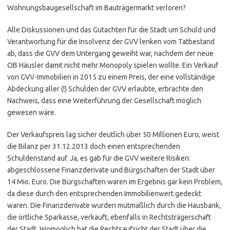
Wohnungsbaugesellschaft im Bauträgermarkt verloren?
Alle Diskussionen und das Gutachten für die Stadt um Schuld und
Verantwortung für die Insolvenz der GVV lenken vom Tatbestand
ab, dass die GVV dem Untergang geweiht war, nachdem der neue
OB Häusler damit nicht mehr Monopoly spielen wollte. Ein Verkauf
von GVV-Immobilien in 2015 zu einem Preis, der eine vollständige
Abdeckung aller (!) Schulden der GVV erlaubte, erbrachte den
Nachweis, dass eine Weiterführung der Gesellschaft möglich
gewesen wäre.
Der Verkaufspreis lag sicher deutlich über 50 Millionen Euro, weist
die Bilanz per 31.12.2013 doch einen entsprechenden
Schuldenstand auf. Ja, es gab für die GVV weitere Risiken:
abgeschlossene Finanzderivate und Bürgschaften der Stadt über
14 Mio. Euro. Die Bürgschaften waren im Ergebnis gar kein Problem,
da diese durch den entsprechenden Immobilienwert gedeckt
waren. Die Finanzderivate wurden mutmaßlich durch die Hausbank,
die örtliche Sparkasse, verkauft, ebenfalls in Rechtsträgerschaft
der Stadt. Womöglich hat die Rechtsaufsicht der Stadt über die