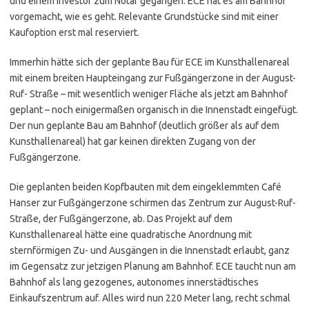
und einem Investor zum Notar gegangen. ECE hat es am Bahnhof
vorgemacht, wie es geht. Relevante Grundstücke sind mit einer
Kaufoption erst mal reserviert.
Immerhin hätte sich der geplante Bau für ECE im Kunsthallenareal
mit einem breiten Haupteingang zur Fußgängerzone in der August-
Ruf- Straße – mit wesentlich weniger Fläche als jetzt am Bahnhof
geplant – noch einigermaßen organisch in die Innenstadt eingefügt.
Der nun geplante Bau am Bahnhof (deutlich größer als auf dem
Kunsthallenareal) hat gar keinen direkten Zugang von der
Fußgängerzone.
Die geplanten beiden Kopfbauten mit dem eingeklemmten Café
Hanser zur Fußgängerzone schirmen das Zentrum zur August-Ruf-
Straße, der Fußgängerzone, ab. Das Projekt auf dem
Kunsthallenareal hätte eine quadratische Anordnung mit
sternförmigen Zu- und Ausgängen in die Innenstadt erlaubt, ganz
im Gegensatz zur jetzigen Planung am Bahnhof. ECE taucht nun am
Bahnhof als lang gezogenes, autonomes innerstädtisches
Einkaufszentrum auf. Alles wird nun 220 Meter lang, recht schmal