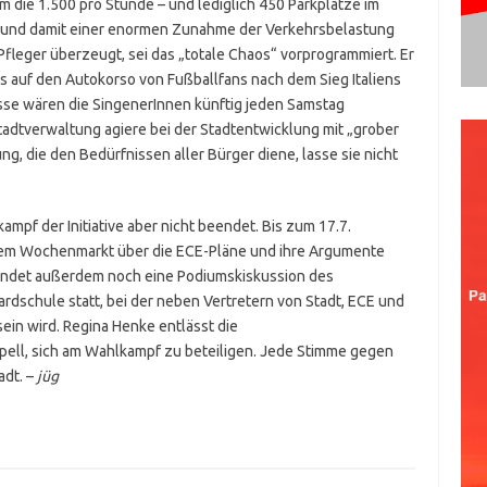
 die 1.500 pro Stunde – und lediglich 450 Parkplätze im
und damit einer enormen Zunahme der Verkehrsbelastung
Pfleger überzeugt, sei das „totale Chaos“ vorprogrammiert. Er
s auf den Autokorso von Fußballfans nach dem Sieg Italiens
isse wären die SingenerInnen künftig jeden Samstag
 Stadtverwaltung agiere bei der Stadtentwicklung mit „grober
g, die den Bedürfnissen aller Bürger diene, lasse sie nicht
mpf der Initiative aber nicht beendet. Bis zum 17.7.
 dem Wochenmarkt über die ECE-Pläne und ihre Argumente
findet außerdem noch eine Podiumskiskussion des
rdschule statt, bei der neben Vertretern von Stadt, ECE und
sein wird. Regina Henke entlässt die
ell, sich am Wahlkampf zu beteiligen. Jede Stimme gegen
adt. –
jüg