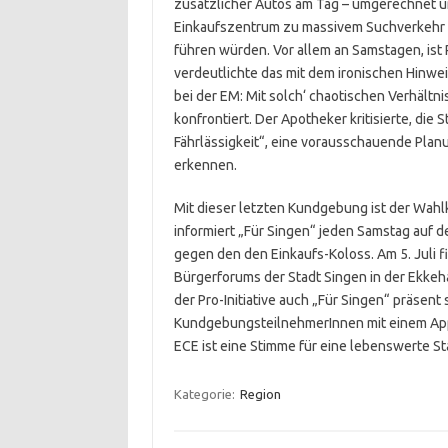
zusätzlicher Autos am Tag – umgerechnet um
Einkaufszentrum zu massivem Suchverkehr 
führen würden. Vor allem an Samstagen, ist 
verdeutlichte das mit dem ironischen Hinwei
bei der EM: Mit solch‘ chaotischen Verhältn
konfrontiert. Der Apotheker kritisierte, die
Fährlässigkeit“, eine vorausschauende Planun
erkennen.
Mit dieser letzten Kundgebung ist der Wahlka
informiert „Für Singen“ jeden Samstag auf
gegen den den Einkaufs-Koloss. Am 5. Juli 
Bürgerforums der Stadt Singen in der Ekkeha
der Pro-Initiative auch „Für Singen“ präsent 
KundgebungsteilnehmerInnen mit einem App
ECE ist eine Stimme für eine lebenswerte St
Kategorie:
Region