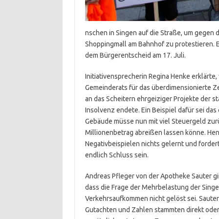
nschen in Singen auf die Straße, um gegen 
Shoppingmall am Bahnhof zu protestieren. Es
dem Bürgerentscheid am 17. Juli.
Initiativensprecherin Regina Henke erklärte
Gemeinderats für das überdimensionierte Zen
an das Scheitern ehrgeiziger Projekte der 
Insolvenz endete. Ein Beispiel dafür sei das
Gebäude müsse nun mit viel Steuergeld zur
Millionenbetrag abreißen lassen könne. Henk
Negativbeispielen nichts gelernt und forde
endlich Schluss sein.
Andreas Pfleger von der Apotheke Sauter ging
dass die Frage der Mehrbelastung der Sing
Verkehrsaufkommen nicht gelöst sei. Sauter 
Gutachten und Zahlen stammten direkt oder i