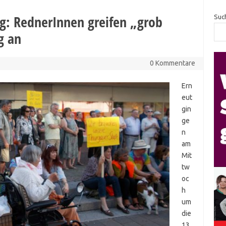
: RednerInnen greifen „grob
Suc
g an
0 Kommentare
Ern
eut
gin
ge
n
am
Mit
tw
oc
h
um
die
13