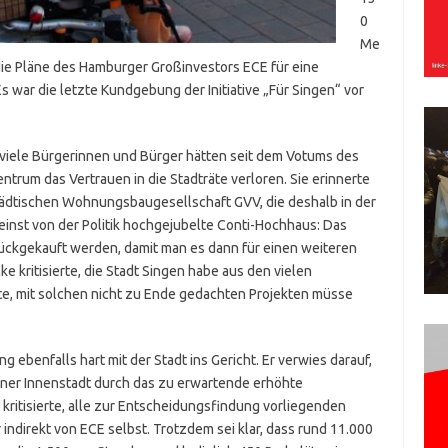
0
Me
die Pläne des Hamburger Großinvestors ECE für eine
 war die letzte Kundgebung der Initiative „Für Singen“ vor
, viele Bürgerinnen und Bürger hätten seit dem Votums des
trum das Vertrauen in die Stadträte verloren. Sie erinnerte
städtischen Wohnungsbaugesellschaft GVV, die deshalb in der
 einst von der Politik hochgejubelte Conti-Hochhaus: Das
ückgekauft werden, damit man es dann für einen weiteren
e kritisierte, die Stadt Singen habe aus den vielen
rte, mit solchen nicht zu Ende gedachten Projekten müsse
 ebenfalls hart mit der Stadt ins Gericht. Er verwies darauf,
ener Innenstadt durch das zu erwartende erhöhte
kritisierte, alle zur Entscheidungsfindung vorliegenden
ndirekt von ECE selbst. Trotzdem sei klar, dass rund 11.000