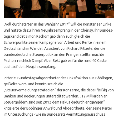
„Voll durchstarten in das Wahljahr 2017“ will die Konstanzer Linke
und nutzte dazu ihren Neujahrsempfang in der Chérisy. Ihr Bundes­
tags­kandidat Simon Pschorr gab dann auch gleich die
Schwerpunkte seiner Kampagne vor: Arbeit und Rente in einem
Deutschland im Wandel. Assistiert von Richard Pitterle, der die
bundesdeutsche Steuerpolitik an den Pranger stellte, machte
Pschorr reichlich Dampf. Aber Sekt gab es für die rund 40 Gäste
auch auf dem Neujahrsempfang.
Pitterle, Bundestagsabgeordneter der Linksfraktion aus Böblingen,
geißelte wort- und kenntnisreich die
„Steuervermeidungsstrategien“ der Konzerne, die dabei fleißig von
Banken und Regierungen unterstützt werden. „12 Milliarden an
Steuergeldern sind seit 2012 dem Fiskus dadurch entgangen“,
kritisierte der Böblinger Anwalt und Abgeordnete, der seine Partei
im Untersuchungs- wie im Bundesrats-Vermittlungsausschuss