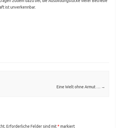
e tragen zudem dazu bei, die Ausbildungslücke vieler Betriebe
aft ist unverkennbar.
Eine Welt ohne Armut …
→
cht.
Erforderliche Felder sind mit
*
markiert