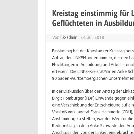
Kreistag einstimmig für 
Geflüchteten in Ausbildu
Von
llk-admin
|
24. Juli 2018
Einstimmig hat der Konstanzer Kreistag bei
Antrag der LINKEN angenommen, der den Lan
Flüchtlingen in Ausbildung und Arbeit – una
erteilen“. Die LINKE-Kreisrät*innen Anke Sc
90 baden-württembergischen Unternehmen 
In der Diskussion über den Antrag der Links
Birgit Homburger (FDP) Einwände gegen ein
eine Verschiebung der Entscheidung auf ei
Vorstoß von Landrat Frank Hämmerle (CDU), 
Abstimmung zu stellen, war der Weg für die
Redebeitrag, in dem Anke Schwede den Antr
Anschluss den von der Linken eingebrachte