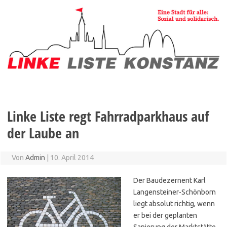
Zum
Inhalt
springen
Linke Liste regt Fahrradparkhaus auf
der Laube an
Von
Admin
|
10. April 2014
Der Baudezernent Karl
Langensteiner-Schönborn
liegt absolut richtig, wenn
er bei der geplanten
Sanierung der Marktstätte