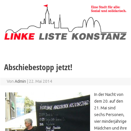
Zum
Inhalt
springen
Abschiebestopp jetzt!
Von
Admin
|
22. Mai 2014
In der Nacht von
dem 20. auf den
21. Mai sind
sechs Personen,
vier minderjährige
Mädchen und ihre