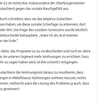
de: Es ist nichts klar. Insbesondere der Oberbürgermeister
Gutachten) gegen das soziale Bauchgefühl aus.
uch schreiben, dass sie das empirica-Gutachten
sen haben, um diese soziale Schieflage zu erkennen, dort
ahr drin. Die Frage des sozialen Gewissens wurde letztlich
 Weisschedel behauptete: „Wäre ich als Arzt meinem
r der Erde.“
h dafür, das Programm so zu verabschieden und noch im Jahre
sei, im unteren Segment mehr Wohnungen zu errichten. Dass
hr zu sagen haben wird, ist ihm scheint’s entgangen.
Gutachtens die Wohnungsnot daraus zu resultieren, dass
ungen in Mittelklasse-Wohnungen wohnen müssen, nichts
önnen. Vielleicht wäre die Lösung des Problems ja auch, dass
tto gewinnen?