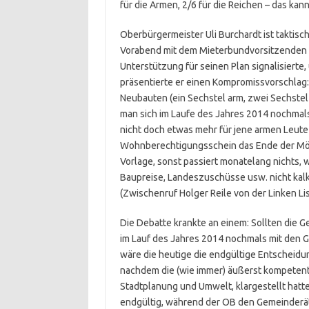
für die Armen, 2/6 für die Reichen – das kan
Oberbürgermeister Uli Burchardt ist taktisc
Vorabend mit dem Mieterbundvorsitzenden u
Unterstützung für seinen Plan signalisierte,
präsentierte er einen Kompromissvorschlag: 
Neubauten (ein Sechstel arm, zwei Sechstel 
man sich im Laufe des Jahres 2014 nochmals
nicht doch etwas mehr für jene armen Leute 
Wohnberechtigungsschein das Ende der Mögl
Vorlage, sonst passiert monatelang nichts, 
Baupreise, Landeszuschüsse usw. nicht kal
(Zwischenruf Holger Reile von der Linken L
Die Debatte krankte an einem: Sollten die
im Lauf des Jahres 2014 nochmals mit den G
wäre die heutige die endgültige Entscheidu
nachdem die (wie immer) äußerst kompetente
Stadtplanung und Umwelt, klargestellt hatt
endgültig, während der OB den Gemeinderäti