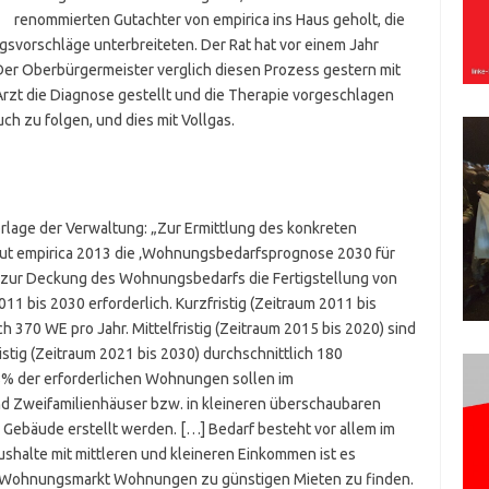
renommierten Gutachter von empirica ins Haus geholt, die
gsvorschläge unterbreiteten. Der Rat hat vor einem Jahr
Der Oberbürgermeister verglich diesen Prozess gestern mit
rzt die Diagnose gestellt und die Therapie vorgeschlagen
uch zu folgen, und dies mit Vollgas.
Vorlage der Verwaltung: „Zur Ermittlung des konkreten
tut empirica 2013 die ‚Wohnungsbedarfsprognose 2030 für
st zur Deckung des Wohnungsbedarfs die Fertigstellung von
11 bis 2030 erforderlich. Kurzfristig (Zeitraum 2011 bis
h 370 WE pro Jahr. Mittelfristig (Zeitraum 2015 bis 2020) sind
istig (Zeitraum 2021 bis 2030) durchschnittlich 180
78% der erforderlichen Wohnungen sollen im
 Zweifamilienhäuser bzw. in kleineren überschaubaren
 Gebäude erstellt werden. […] Bedarf besteht vor allem im
ushalte mit mittleren und kleineren Einkommen ist es
 Wohnungsmarkt Wohnungen zu günstigen Mieten zu finden.