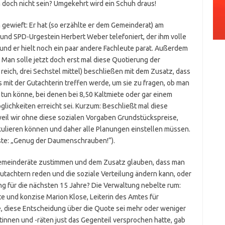
n doch nicht sein? Umgekehrt wird ein Schuh draus!
h gewieft: Er hat (so erzählte er dem Gemeinderat) am
nd SPD-Urgestein Herbert Weber telefoniert, der ihm volle
 und er hielt noch ein paar andere Fachleute parat. Außerdem
Man solle jetzt doch erst mal diese Quotierung der
reich, drei Sechstel mittel) beschließen mit dem Zusatz, dass
 mit der Gutachterin treffen werde, um sie zu fragen, ob man
tun könne, bei denen bei 8,50 Kaltmiete oder gar einem
ichkeiten erreicht sei. Kurzum: Beschließt mal diese
weil wir ohne diese sozialen Vorgaben Grundstückspreise,
kulieren können und daher alle Planungen einstellen müssen.
iste: „Genug der Daumenschrauben!“).
 Gemeinderäte zustimmen und dem Zusatz glauben, dass man
utachtern reden und die soziale Verteilung ändern kann, oder
ng für die nächsten 15 Jahre? Die Verwaltung nebelte rum:
 und konzise Marion Klose, Leiterin des Amtes für
e, diese Entscheidung über die Quote sei mehr oder weniger
nnen und -räten just das Gegenteil versprochen hatte, gab