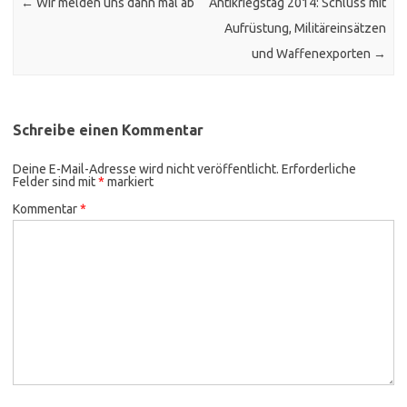
←
Wir melden uns dann mal ab
Antikriegstag 2014: Schluss mit
Aufrüstung, Militäreinsätzen
und Waffenexporten
→
Schreibe einen Kommentar
Deine E-Mail-Adresse wird nicht veröffentlicht.
Erforderliche
Felder sind mit
*
markiert
Kommentar
*