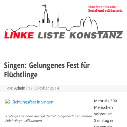
Zum
Inhalt
springen
Singen: Gelungenes Fest für
Flüchtlinge
Von
Admin
|
13. Oktober 2014
Mehr als 200
Menschen
setzen am
Kräftiges Zeichen der Solidarität: SingenerInnen heißen
Samstag in
Flüchtlinge willkommen.
Singen ein