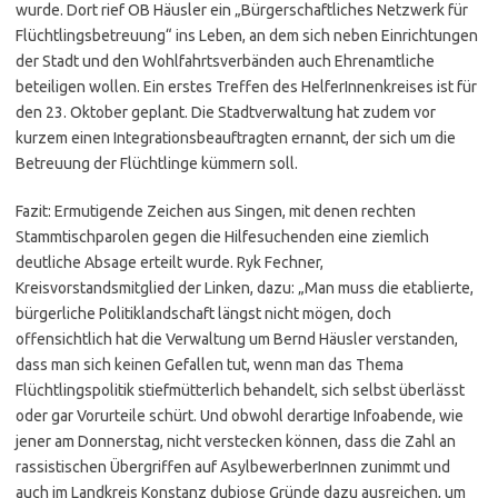
wurde. Dort rief OB Häusler ein „Bürgerschaftliches Netzwerk für
Flüchtlingsbetreuung“ ins Leben, an dem sich neben Einrichtungen
der Stadt und den Wohlfahrtsverbänden auch Ehrenamtliche
beteiligen wollen. Ein erstes Treffen des HelferInnenkreises ist für
den 23. Oktober geplant. Die Stadtverwaltung hat zudem vor
kurzem einen Integrationsbeauftragten ernannt, der sich um die
Betreuung der Flüchtlinge kümmern soll.
Fazit: Ermutigende Zeichen aus Singen, mit denen rechten
Stammtischparolen gegen die Hilfesuchenden eine ziemlich
deutliche Absage erteilt wurde. Ryk Fechner,
Kreisvorstandsmitglied der Linken, dazu: „Man muss die etablierte,
bürgerliche Politiklandschaft längst nicht mögen, doch
offensichtlich hat die Verwaltung um Bernd Häusler verstanden,
dass man sich keinen Gefallen tut, wenn man das Thema
Flüchtlingspolitik stiefmütterlich behandelt, sich selbst überlässt
oder gar Vorurteile schürt. Und obwohl derartige Infoabende, wie
jener am Donnerstag, nicht verstecken können, dass die Zahl an
rassistischen Übergriffen auf AsylbewerberInnen zunimmt und
auch im Landkreis Konstanz dubiose Gründe dazu ausreichen, um