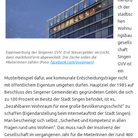
ch der
städtisc
hen
Wohnu
ngsbau
gesells
chaft
Eigenwerbung der Singener GVV: Erst Steuergelder verzockt,
Singen
dann marktkonform abgewickelt. Die Zeche sollen die
MieterInnen zahlen (Foto:
facebook.com/gvvsingen
).
GVV ist
ein
Musterbeispiel dafür, wie kommunale Entscheidungsträger nicht
mit öffentlichem Eigentum umgehen dürfen. Hauptziel der 1985 auf
Beschluss des Singener Gemeinderats gegründeten GmbH, die sich
zu 100 Prozent im Besitz der Stadt Singen befindet, ist es,
„bezahlbaren Wohnraum für eine große Bevölkerungsschicht“ zu
schaffen (Eigendarstellung beim Internetauftritt der Stadt Singen).
Man bescheinigt sich selbst „Sicherheit und Kompetenz in allen
Fragen rund ums Wohnen“. Das muss nach der Insolvenz der
Gesellschaft im vergangenen Jahr für die MieterInnen der rund 460