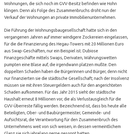
Wohnungen, die sich noch im GVV-Besitz befinden wie Hohn
klingen. Denn als Folge des Zusammenbruchs droht nun der
Verkauf der Wohnungen an private Immobilienunternehmen.
Die Führung der Wohnungsbaugesellschaft hatte sich in den
vergangenen Jahren auf immer windigere Zockereien eingelassen,
für die die Finanzierung des Hegau-Towers mit 20 Millionen Euro
aus Swap-Geschäften, nur ein Beispiel ist. Dubiose
Finanzgeschäfte mittels Swaps, Derivaten, Währungswetten
pumpten eine Blase auf, die irgendwann platzen mußte. Den
doppelten Schaden haben die Bürgerinnen und Bürger, denn nicht
nur finanzierten sie die städtische Gesellschaft; nach der Insolvenz
müssen sie mit ihren Steuergeldern auch für den angerichteten
Schaden aufkommen. Für das Jahr 2015 sieht der städtische
Haushalt erneut 8 Millionen vor, die als Verlustausgleich für die
GVV-Überreste fällig werden. Bezeichnend ist, dass bis heute alle
Beteiligten, Ober- und Baubürgermeister, Gemeinde- und
Aufsichtsrat, die Verantwortung für den Zusammenbruch des
Unternehmens weit von sich weisen, in dessen vermeintlichem
Glanz sie sich jahrelang gerne gesonnt hatten.