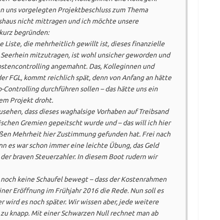
n uns vorgelegten Projektbeschluss zum Thema
shaus nicht mittragen und ich möchte unsere
kurz begründen:
 Liste, die mehrheitlich gewillt ist, dieses finanzielle
Seerhein mitzutragen, ist wohl unsicher geworden und
ostencontrolling angemahnt. Das, Kolleginnen und
er FGL, kommt reichlich spät, denn von Anfang an hätte
-Controlling durchführen sollen – das hätte uns ein
sem Projekt droht.
usehen, dass dieses waghalsige Vorhaben auf Treibsand
itischen Gremien gepeitscht wurde und – das will ich hier
oßen Mehrheit hier Zustimmung gefunden hat. Frei nach
n es war schon immer eine leichte Übung, das Geld
 der braven Steuerzahler. In diesem Boot rudern wir
 ja noch keine Schaufel bewegt – dass der Kostenrahmen
iner Eröffnung im Frühjahr 2016 die Rede. Nun soll es
 wird es noch später. Wir wissen aber, jede weitere
 zu knapp. Mit einer Schwarzen Null rechnet man ab