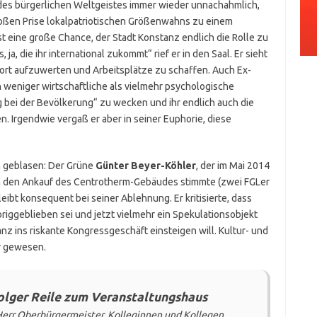
des bürgerlichen Weltgeistes immer wieder unnachahmlich,
roßen Prise lokalpatriotischen Größenwahns zu einem
t eine große Chance, der Stadt Konstanz endlich die Rolle zu
 ja, die ihr international zukommt“ rief er in den Saal. Er sieht
ort aufzuwerten und Arbeitsplätze zu schaffen. Auch Ex-
 weniger wirtschaftliche als vielmehr psychologische
 bei der Bevölkerung“ zu wecken und ihr endlich auch die
n. Irgendwie vergaß er aber in seiner Euphorie, diese
n geblasen: Der Grüne
Günter Beyer-Köhler
, der im Mai 2014
n den Ankauf des Centrotherm-Gebäudes stimmte (zwei FGLer
leibt konsequent bei seiner Ablehnung. Er kritisierte, dass
riggeblieben sei und jetzt vielmehr ein Spekulationsobjekt
z ins riskante Kongressgeschäft einsteigen will. Kultur- und
r gewesen.
lger Reile zum Veranstaltungshaus
Herr Oberbürgermeister, Kolleginnen und Kollegen.