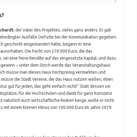
s?
rchardt
, der Vater des Projektes, vieles ganz anders. Er gab
ebedingter Ausfälle Defizite bei der Kommunikation gegeben.
h geschickt eingestanden hatte, begann er eine
Bauvorhaben. Die Pacht von 270.000 Euro, die das
, sei eine feine Rendite auf das eingesetzte Kapital, und dazu
bsgewinn – unter dem Strich werde das Veranstaltungshaus
rlich müsse man dieses Haus hochpreisig vermarkten und
 müsse die Stadt Vereine, die das Haus nutzen wollen, eben
us gut für jeden, das geht einfach nicht!“ Statt dessen sei
itsplätze, für die Hochschulen und damit für ganz Konstanz
t natürlich auch wirtschaftliche Risiken berge, wolle er nicht
s mit einem kleinen Minus von 100.000 Euro im Jahre 2019.