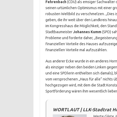
Fehrenbach
(CDU) als emsiger Sachwalter 
seinen urtümlichen Optimismus mit einer g
robusten Weltbild zu verschmelzen. „Dies is
geben, die ihr weit über den Landkreis hinaus,
im Kongresshaus die Möglichkeit, den Stand
Stadtbaumeister
Johannes Kumm
(SPD) sah
Probleme und forderte daher, „Begeisterung
finanziellen Vorteile des Hauses aufzuzeige
finanziellen Vorteile mal aufzuzählen.
Aus anderer Ecke wurde in ein anderes Hor
als einziger neben den beiden Linken gege
und eine SPDlerin enthielten sich damals), b
vom versprochenen „Haus für alle“ nichts üb
hochgezogen wird, mit dem die Stadt Konstan
Sportförderung wären ihm wesentlich liebe
WORTLAUT | LLK-Stadtrat Ho
Werte Gäste, 