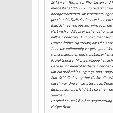
2018 – ein Termin für Phantasten und T
mindestens 500 000 Euro zusätzlich ver
hochgestochenen Umsatzerwartungen w
geschraubt. Fazit: Schlechter kann ein
Bald Schnee von gestern wird auch die
Hartwich und Buck preschen schon mal 
halt ein oder zwei Millionen mehr ausg
Leuten frühzeitig erklärt, dass die Ko
Auch das vollmundig vorgetragene Versp
Konstanzerinnen und Konstanzer“ entst
Projektberater Michael Mauge hat sich d
Gerede von einer Stadthalle nicht den R
um ein profitables Tagungs- und Kongr
Zum Schluß ein Angebot für Sie alle: We
falsch war. Und ein Letztes noch: Derz
Elbphilharmonie. Ich hätte da einen, de
Seerhein.
Herzlichen Dank für Ihre Begeisterung.
Holger Reile