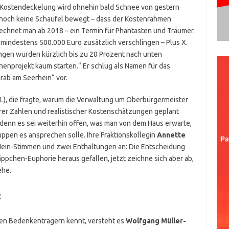
e Kostendeckelung wird ohnehin bald Schnee von gestern
h ja noch keine Schaufel bewegt – dass der Kostenrahmen
rechnet man ab 2018 – ein Termin für Phantasten und Träumer.
 mindestens 500.000 Euro zusätzlich verschlingen – Plus X.
en wurden kürzlich bis zu 20 Prozent nach unten
onenprojekt kaum starten.“ Er schlug als Namen für das
rab am Seerhein“ vor.
L), die fragte, warum die Verwaltung um Oberbürgermeister
barer Zahlen und realistischer Kostenschätzungen geplant
 denn es sei weiterhin offen, was man von dem Haus erwarte,
pen es ansprechen solle. Ihre Fraktionskollegin
Annette
 Nein-Stimmen und zwei Enthaltungen an: Die Entscheidung
äppchen-Euphorie heraus gefallen, jetzt zeichne sich aber ab,
ehe.
t
nen Bedenkenträgern kennt, versteht es
Wolfgang Müller-