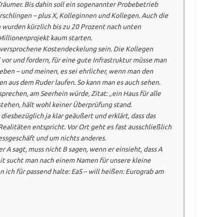
räumer. Bis dahin soll ein sogenannter Probebetrieb
schlingen – plus X, Kolleginnen und Kollegen. Auch die
urden kürzlich bis zu 20 Prozent nach unten
 Millionenprojekt kaum starten.
 versprochene Kostendeckelung sein. Die Kollegen
vor und fordern, für eine gute Infrastruktur müsse man
eben – und meinen, es sei ehrlicher, wenn man den
sten aus dem Ruder laufen. So kann man es auch sehen.
rechen, am Seerhein würde, Zitat: „ein Haus für alle
ehen, hält wohl keiner Überprüfung stand.
iesbezüglich ja klar geäußert und erklärt, dass das
ealitäten entspricht. Vor Ort geht es fast ausschließlich
essgeschäft und um nichts anderes.
r A sagt, muss nicht B sagen, wenn er einsieht, dass A
eit sucht man nach einem Namen für unsere kleine
n ich für passend halte: EaS – will heißen: Eurograb am