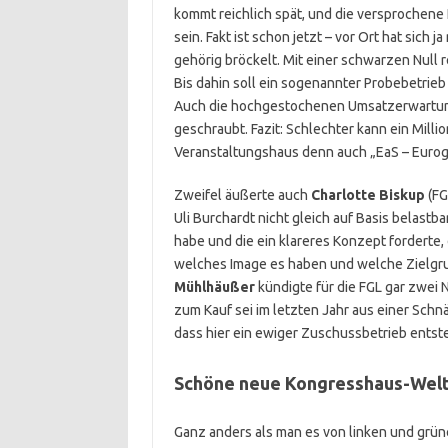
kommt reichlich spät, und die versprochen
sein. Fakt ist schon jetzt – vor Ort hat sic
gehörig bröckelt. Mit einer schwarzen Null 
Bis dahin soll ein sogenannter Probebetrieb
Auch die hochgestochenen Umsatzerwartung
geschraubt. Fazit: Schlechter kann ein Milli
Veranstaltungshaus denn auch „EaS – Eurog
Zweifel äußerte auch
Charlotte Biskup
(FG
Uli Burchardt nicht gleich auf Basis belast
habe und die ein klareres Konzept forderte,
welches Image es haben und welche Zielgrup
Mühlhäußer
kündigte für die FGL gar zwei
zum Kauf sei im letzten Jahr aus einer Schn
dass hier ein ewiger Zuschussbetrieb entst
Schöne neue Kongresshaus-Wel
Ganz anders als man es von linken und grü