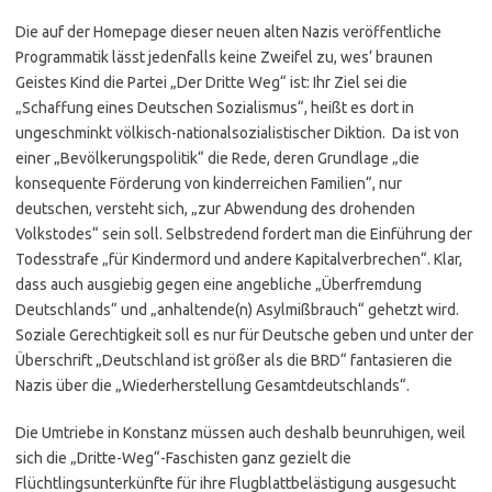
Die auf der Homepage dieser neuen alten Nazis veröffentliche
Programmatik lässt jedenfalls keine Zweifel zu, wes‘ braunen
Geistes Kind die Partei „Der Dritte Weg“ ist: Ihr Ziel sei die
„Schaffung eines Deutschen Sozialismus“, heißt es dort in
ungeschminkt völkisch-nationalsozialistischer Diktion. Da ist von
einer „Bevölkerungspolitik“ die Rede, deren Grundlage „die
konsequente Förderung von kinderreichen Familien“, nur
deutschen, versteht sich, „zur Abwendung des drohenden
Volkstodes“ sein soll. Selbstredend fordert man die Einführung der
Todesstrafe „für Kindermord und andere Kapitalverbrechen“. Klar,
dass auch ausgiebig gegen eine angebliche „Überfremdung
Deutschlands“ und „anhaltende(n) Asylmißbrauch“ gehetzt wird.
Soziale Gerechtigkeit soll es nur für Deutsche geben und unter der
Überschrift „Deutschland ist größer als die BRD“ fantasieren die
Nazis über die „Wiederherstellung Gesamtdeutschlands“.
Die Umtriebe in Konstanz müssen auch deshalb beunruhigen, weil
sich die „Dritte-Weg“-Faschisten ganz gezielt die
Flüchtlingsunterkünfte für ihre Flugblattbelästigung ausgesucht