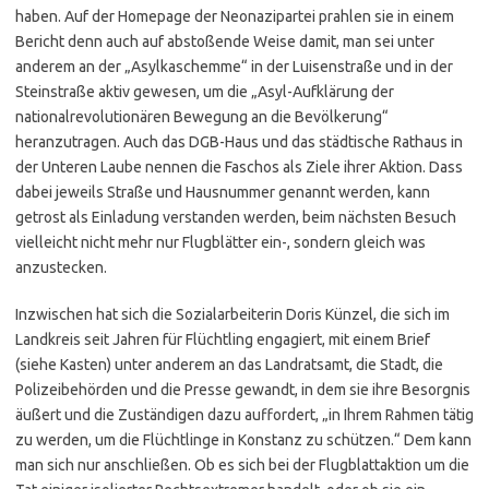
haben. Auf der Homepage der Neonazipartei prahlen sie in einem
Bericht denn auch auf abstoßende Weise damit, man sei unter
anderem an der „Asylkaschemme“ in der Luisenstraße und in der
Steinstraße aktiv gewesen, um die „Asyl-Aufklärung der
nationalrevolutionären Bewegung an die Bevölkerung“
heranzutragen. Auch das DGB-Haus und das städtische Rathaus in
der Unteren Laube nennen die Faschos als Ziele ihrer Aktion. Dass
dabei jeweils Straße und Hausnummer genannt werden, kann
getrost als Einladung verstanden werden, beim nächsten Besuch
vielleicht nicht mehr nur Flugblätter ein-, sondern gleich was
anzustecken.
Inzwischen hat sich die Sozialarbeiterin Doris Künzel, die sich im
Landkreis seit Jahren für Flüchtling engagiert, mit einem Brief
(siehe Kasten) unter anderem an das Landratsamt, die Stadt, die
Polizeibehörden und die Presse gewandt, in dem sie ihre Besorgnis
äußert und die Zuständigen dazu auffordert, „in Ihrem Rahmen tätig
zu werden, um die Flüchtlinge in Konstanz zu schützen.“ Dem kann
man sich nur anschließen. Ob es sich bei der Flugblattaktion um die