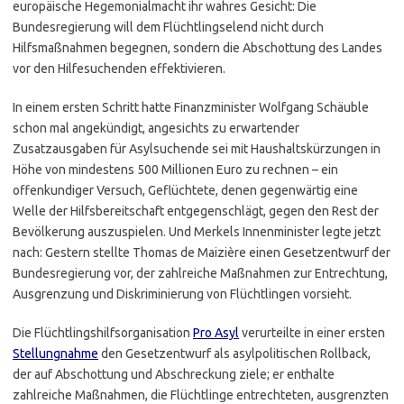
europäische Hegemonialmacht ihr wahres Gesicht: Die
Bundesregierung will dem Flüchtlingselend nicht durch
Hilfsmaßnahmen begegnen, sondern die Abschottung des Landes
vor den Hilfesuchenden effektivieren.
In einem ersten Schritt hatte Finanzminister Wolfgang Schäuble
schon mal angekündigt, angesichts zu erwartender
Zusatzausgaben für Asylsuchende sei mit Haushaltskürzungen in
Höhe von mindestens 500 Millionen Euro zu rechnen – ein
offenkundiger Versuch, Geflüchtete, denen gegenwärtig eine
Welle der Hilfsbereitschaft entgegenschlägt, gegen den Rest der
Bevölkerung auszuspielen. Und Merkels Innenminister legte jetzt
nach: Gestern stellte Thomas de Maizière einen Gesetzentwurf der
Bundesregierung vor, der zahlreiche Maßnahmen zur Entrechtung,
Ausgrenzung und Diskriminierung von Flüchtlingen vorsieht.
Die Flüchtlingshilfsorganisation
Pro Asyl
verurteilte in einer ersten
Stellungnahme
den Gesetzentwurf als asylpolitischen Rollback,
der auf Abschottung und Abschreckung ziele; er enthalte
zahlreiche Maßnahmen, die Flüchtlinge entrechteten, ausgrenzten