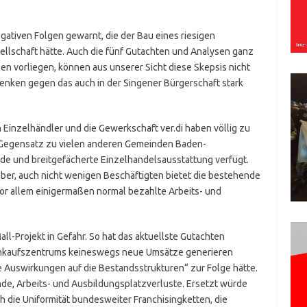
egativen Folgen gewarnt, die der Bau eines riesigen
ellschaft hätte. Auch die fünf Gutachten und Analysen ganz
hen vorliegen, können aus unserer Sicht diese Skepsis nicht
enken gegen das auch in der Singener Bürgerschaft stark
 Einzelhändler und die Gewerkschaft ver.di haben völlig zu
m Gegensatz zu vielen anderen Gemeinden Baden-
de und breitgefächerte Einzelhandelsausstattung verfügt.
aber, auch nicht wenigen Beschäftigten bietet die bestehende
vor allem einigermaßen normal bezahlte Arbeits- und
ll-Projekt in Gefahr. So hat das aktuellste Gutachten
einkaufszentrums keineswegs neue Umsätze generieren
 Auswirkungen auf die Bestandsstrukturen“ zur Folge hätte.
nde, Arbeits- und Ausbildungsplatzverluste. Ersetzt würde
ch die Uniformität bundesweiter Franchisingketten, die