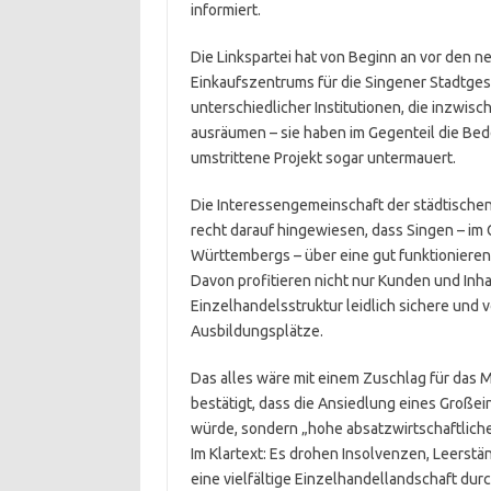
informiert.
Die Linkspartei hat von Beginn an vor den n
Einkaufszentrums für die Singener Stadtges
unterschiedlicher Institutionen, die inzwisc
ausräumen – sie haben im Gegenteil die Bed
umstrittene Projekt sogar untermauert.
Die Interessengemeinschaft der städtischen
recht darauf hingewiesen, dass Singen – i
Württembergs – über eine gut funktionieren
Davon profitieren nicht nur Kunden und Inh
Einzelhandelsstruktur leidlich sichere und 
Ausbildungsplätze.
Das alles wäre mit einem Zuschlag für das Ma
bestätigt, dass die Ansiedlung eines Groß
würde, sondern „hohe absatzwirtschaftliche
Im Klartext: Es drohen Insolvenzen, Leerstä
eine vielfältige Einzelhandellandschaft dur