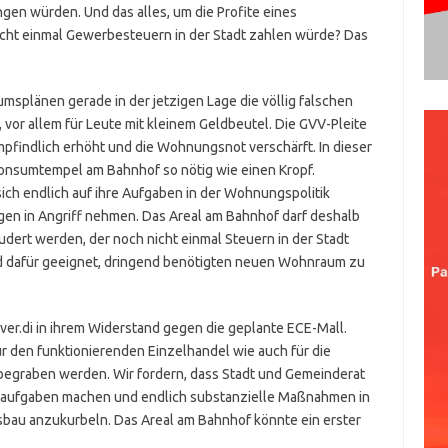
ingen würden. Und das alles, um die Profite eines
cht einmal Gewerbesteuern in der Stadt zahlen würde? Das
umsplänen gerade in der jetzigen Lage die völlig falschen
vor allem für Leute mit kleinem Geldbeutel. Die GVV-Pleite
mpfindlich erhöht und die Wohnungsnot verschärft. In dieser
Konsumtempel am Bahnhof so nötig wie einen Kropf.
ch endlich auf ihre Aufgaben in der Wohnungspolitik
n in Angriff nehmen. Das Areal am Bahnhof darf deshalb
dert werden, der noch nicht einmal Steuern in der Stadt
d dafür geeignet, dringend benötigten neuen Wohnraum zu
 ver.di in ihrem Widerstand gegen die geplante ECE-Mall.
r den funktionierenden Einzelhandel wie auch für die
begraben werden. Wir fordern, dass Stadt und Gemeinderat
saufgaben machen und endlich substanzielle Maßnahmen in
au anzukurbeln. Das Areal am Bahnhof könnte ein erster