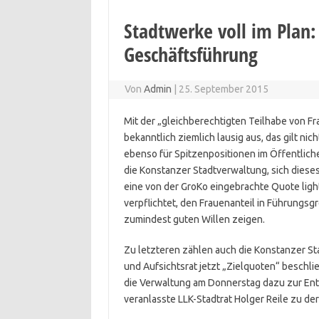
Stadtwerke voll im Plan:
Geschäftsführung
Von
Admin
|
25. September 2015
Mit der „gleichberechtigten Teilhabe von F
bekanntlich ziemlich lausig aus, das gilt ni
ebenso für Spitzenpositionen im Öffentli
die Konstanzer Stadtverwaltung, sich dies
eine von der GroKo eingebrachte Quote lig
verpflichtet, den Frauenanteil in Führungs
zumindest guten Willen zeigen.
Zu letzteren zählen auch die Konstanzer S
und Aufsichtsrat jetzt „Zielquoten“ beschlie
die Verwaltung am Donnerstag dazu zur Ents
veranlasste LLK-Stadtrat Holger Reile zu der