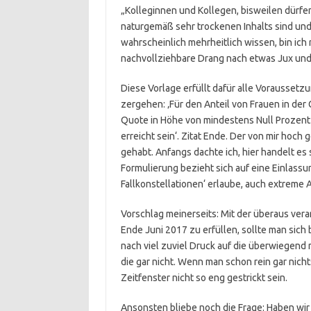
„Kolleginnen und Kollegen, bisweilen dürfe
naturgemäß sehr trockenen Inhalts sind und
wahrscheinlich mehrheitlich wissen, bin ic
nachvollziehbare Drang nach etwas Jux und T
Diese Vorlage erfüllt dafür alle Voraussetz
zergehen: ‚Für den Anteil von Frauen in de
Quote in Höhe von mindestens Null Prozent 
erreicht sein‘. Zitat Ende. Der von mir hoch
gehabt. Anfangs dachte ich, hier handelt es 
Formulierung bezieht sich auf eine Einlassu
Fallkonstellationen‘ erlaube, auch extreme 
Vorschlag meinerseits: Mit der überaus ver
Ende Juni 2017 zu erfüllen, sollte man sic
nach viel zuviel Druck auf die überwiegen
die gar nicht. Wenn man schon rein gar nichts
Zeitfenster nicht so eng gestrickt sein.
Ansonsten bliebe noch die Frage: Haben wir 