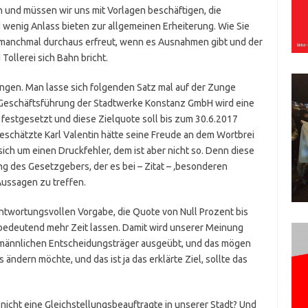
n und müssen wir uns mit Vorlagen beschäftigen, die
 wenig Anlass bieten zur allgemeinen Erheiterung. Wie Sie
h manchmal durchaus erfreut, wenn es Ausnahmen gibt und der
ollerei sich Bahn bricht.
ungen. Man lasse sich folgenden Satz mal auf der Zunge
r Geschäftsführung der Stadtwerke Konstanz GmbH wird eine
festgesetzt und diese Zielquote soll bis zum 30.6.2017
 geschätzte Karl Valentin hätte seine Freude an dem Wortbrei
sich um einen Druckfehler, dem ist aber nicht so. Denn diese
ng des Gesetzgebers, der es bei – Zitat – ‚besonderen
Aussagen zu treffen.
antwortungsvollen Vorgabe, die Quote von Null Prozent bis
h bedeutend mehr Zeit lassen. Damit wird unserer Meinung
d männlichen Entscheidungsträger ausgeübt, und das mögen
 ändern möchte, und das ist ja das erklärte Ziel, sollte das
nicht eine Gleichstellungsbeauftragte in unserer Stadt? Und