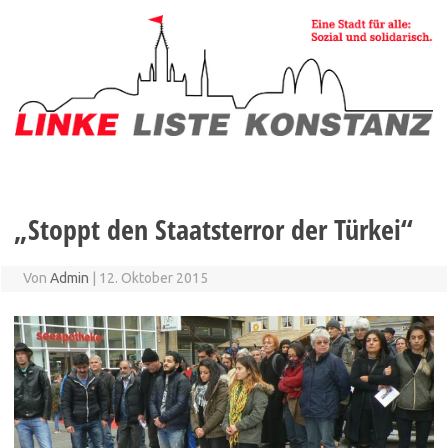
Zum
Inhalt
springen
„Stoppt den Staatsterror der Türkei“
Von
Admin
|
12. Oktober 2015