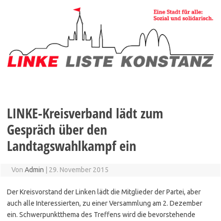
Zum
Inhalt
springen
LINKE-Kreisverband lädt zum
Gespräch über den
Landtagswahlkampf ein
Von
Admin
|
29. November 2015
Der Kreis­vorstand der Linken lädt die Mitglieder der Partei, aber
auch alle Inter­es­sierten, zu einer Versammlung am 2. Dezember
ein. Schwer­punktthema des Treffens wird die bevor­stehende