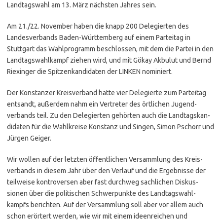
Landtagswahl am 13. März nächsten Jahres sein.
Am 21./22. November haben die knapp 200 Delegierten des
Landes­verbands Baden-Württemberg auf einem Parteitag in
Stuttgart das Wahlprogramm beschlossen, mit dem die Partei in den
Landtags­wahlkampf ziehen wird, und mit Gökay Akbulut und Bernd
Riexinger die Spitzen­kan­didaten der
LINKEN
nominiert.
Der Konstanzer Kreis­verband hatte vier Delegierte zum Parteitag
entsandt, außerdem nahm ein Vertreter des örtlichen Jugend­
verbands teil. Zu den Delegierten gehörten auch die Landtags­kan­
didaten für die Wahlkreise Konstanz und Singen, Simon Pschorr und
Jürgen Geiger.
Wir wollen auf der letzten öffent­lichen Versammlung des Kreis­
verbands in diesem Jahr über den Verlauf und die Ergebnisse der
teilweise kontro­versen aber fast durchweg sachlichen Diskus­
sionen über die politischen Schwer­punkte des Landtags­wahl­
kampfs berichten. Auf der Versammlung soll aber vor allem auch
schon erörtert werden, wie wir mit einem ideen­reichen und