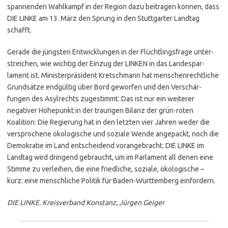
spannenden Wahlkampf in der Region dazu beitragen können, dass
DIE
LINKE
am 13. März den Sprung in den Stutt­garter Landtag
schafft.
Gerade die jüngsten Entwick­lungen in der Flücht­lingsfrage unter­
streichen, wie wichtig der Einzug der
LINKEN
in das Landes­par­
lament ist. Minis­ter­prä­sident Kretschmann hat menschen­rechtliche
Grundsätze endgültig über Bord geworfen und den Verschär­
fungen des Asylrechts zugestimmt. Das ist nur ein weiterer
negativer Höhepunkt in der traurigen Bilanz der grün-roten
Koalition: Die Regierung hat in den letzten vier Jahren weder die
versprochene ökologische und soziale Wende angepackt, noch die
Demokratie im Land entscheidend voran­ge­bracht.
DIE
LINKE
im
Landtag wird dringend gebraucht, um im Parlament all denen eine
Stimme zu verleihen, die eine friedliche, soziale, ökologische –
kurz: eine menschliche Politik für Baden-Württemberg einfordern.
DIE
LINKE
. Kreis­verband Konstanz, Jürgen Geiger