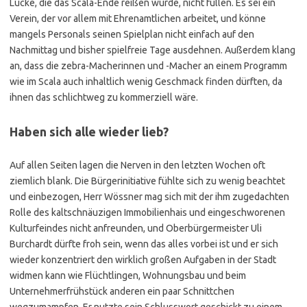
Lücke, die das Scala-Ende reißen würde, nicht füllen. Es sei ein
Verein, der vor allem mit Ehrenamtlichen arbeitet, und könne
mangels Personals seinen Spielplan nicht einfach auf den
Nachmittag und bisher spielfreie Tage ausdehnen. Außerdem klang
an, dass die zebra-Macherinnen und -Macher an einem Programm
wie im Scala auch inhaltlich wenig Geschmack finden dürften, da
ihnen das schlichtweg zu kommerziell wäre.
Haben sich alle wieder lieb?
Auf allen Seiten lagen die Nerven in den letzten Wochen oft
ziemlich blank. Die Bürgerinitiative fühlte sich zu wenig beachtet
und einbezogen, Herr Wössner mag sich mit der ihm zugedachten
Rolle des kaltschnäuzigen Immobilienhais und eingeschworenen
Kulturfeindes nicht anfreunden, und Oberbürgermeister Uli
Burchardt dürfte froh sein, wenn das alles vorbei ist und er sich
wieder konzentriert den wirklich großen Aufgaben in der Stadt
widmen kann wie Flüchtlingen, Wohnungsbau und beim
Unternehmerfrühstück anderen ein paar Schnittchen
wegzumampfen. Er nutzte sein Schlusswort geschickt zu einem