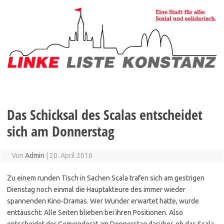
Zum
Inhalt
springen
Das Schicksal des Scalas entscheidet
sich am Donnerstag
Von
Admin
|
20. April 2016
Zu einem runden Tisch in Sachen Scala trafen sich am gestrigen
Dienstag noch einmal die Hauptakteure des immer wieder
spannenden Kino-Dramas. Wer Wunder erwartet hatte, wurde
enttäuscht: Alle Seiten blieben bei ihren Positionen. Also
entscheidet der Gemeinderat am Donnerstag darüber, ob das Scala