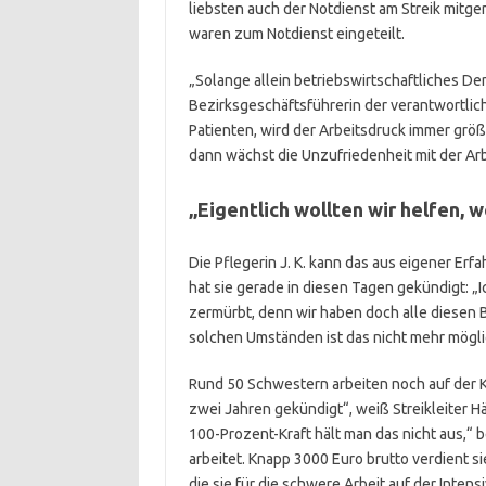
liebsten auch der Notdienst am Streik mitge
waren zum Notdienst eingeteilt.
„Solange allein betriebswirtschaftliches De
Bezirksgeschäftsführerin der verantwortlic
Patienten, wird der Arbeitsdruck immer größ
dann wächst die Unzufriedenheit mit der Arb
„Eigentlich wollten wir helfen, 
Die Pflegerin J. K. kann das aus eigener Erf
hat sie gerade in diesen Tagen gekündigt: „I
zermürbt, denn wir haben doch alle diesen B
solchen Umständen ist das nicht mehr mögli
Rund 50 Schwestern arbeiten noch auf der Ko
zwei Jahren gekündigt“, weiß Streikleiter Hä
100-Prozent-Kraft hält man das nicht aus,“ b
arbeitet. Knapp 3000 Euro brutto verdient si
die sie für die schwere Arbeit auf der Intens