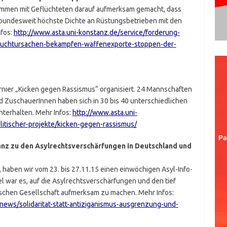
ammen mit Geflüchteten darauf aufmerksam gemacht, dass
bundesweit höchste Dichte an Rüstungsbetrieben mit den
nfos:
http://www.asta.uni-konstanz.de/service/forderung-
-fluchtursachen-bekampfen-waffenexporte-stoppen-der-
rnier „Kicken gegen Rassismus“ organisiert. 24 Mannschaften
 ZuschauerInnen haben sich in 30 bis 40 unterschiedlichen
terhalten. Mehr Infos:
http://www.asta.uni-
litischer-projekte/kicken-gegen-rassismus/
anz zu den Asylrechtsverschärfungen in Deutschland und
haben wir vom 23. bis 27.11.15 einen einwöchigen Asyl-Info-
el war es, auf die Asylrechtsverschärfungen und den tief
ischen Gesellschaft aufmerksam zu machen. Mehr Infos:
news/solidaritat-statt-antiziganismus-ausgrenzung-und-