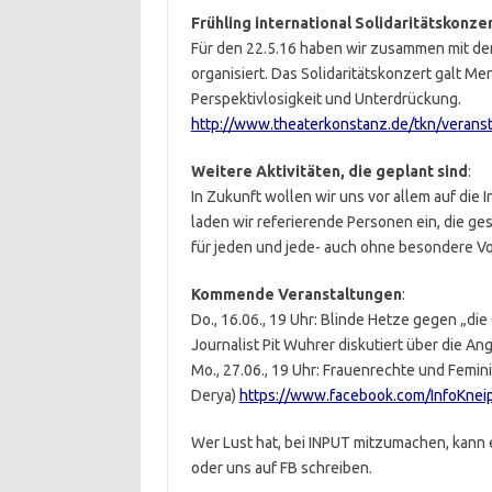
Frühling international Solidaritätskonze
Für den 22.5.16 haben wir zusammen mit de
organisiert. Das Solidaritätskonzert galt Me
Perspektivlosigkeit und Unterdrückung.
http://www.theaterkonstanz.de/tkn/verans
Weitere Aktivitäten, die geplant sind
:
In Zukunft wollen wir uns vor allem auf die 
laden wir referierende Personen ein, die ge
für jeden und jede- auch ohne besondere Vo
Kommende Veranstaltungen
:
Do., 16.06., 19 Uhr: Blinde Hetze gegen „die
Journalist Pit Wuhrer diskutiert über die A
Mo., 27.06., 19 Uhr: Frauenrechte und Femini
Derya)
https://www.facebook.com/InfoKneip
Wer Lust hat, bei INPUT mitzumachen, kann 
oder uns auf FB schreiben.