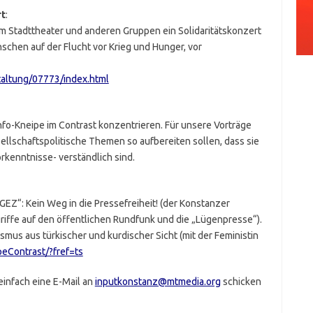
rt
:
m Stadttheater und anderen Gruppen ein Solidaritätskonzert
nschen auf der Flucht vor Krieg und Hunger, vor
taltung/07773/index.html
Info-Kneipe im Contrast konzentrieren. Für unsere Vorträge
sellschaftspolitische Themen so aufbereiten sollen, dass sie
rkenntnisse- verständlich sind.
 GEZ“: Kein Weg in die Pressefreiheit! (der Konstanzer
ngriffe auf den öffentlichen Rundfunk und die „Lügenpresse“).
smus aus türkischer und kurdischer Sicht (mit der Feministin
eContrast/?fref=ts
einfach eine E-Mail an
inputkonstanz@mtmedia.org
schicken