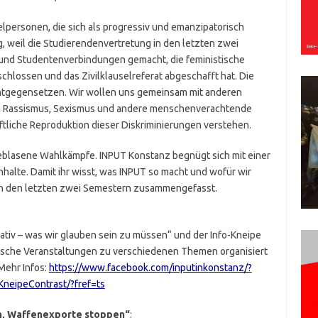
lpersonen, die sich als progressiv und emanzipatorisch
g, weil die Studierendenvertretung in den letzten zwei
nd Studentenverbindungen gemacht, die feministische
lossen und das Zivilklauselreferat abgeschafft hat. Die
 entgegensetzen. Wir wollen uns gemeinsam mit anderen
en Rassismus, Sexismus und andere menschenverachtende
ftliche Reproduktion dieser Diskriminierungen verstehen.
blasene Wahlkämpfe. INPUT Konstanz begnügt sich mit einer
halte. Damit ihr wisst, was INPUT so macht und wofür wir
in den letzten zwei Semestern zusammengefasst.
ativ – was wir glauben sein zu müssen“ und der Info-Kneipe
tische Veranstaltungen zu verschiedenen Themen organisiert
 Mehr Infos:
https://www.facebook.com/inputinkonstanz/?
KneipeContrast/?fref=ts
n, Waffenexporte stoppen“
: