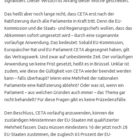
signalisiert. Dieser Versuch ist Anfang dieser Woche gescheitert.
Das heißt aber noch lange nicht, dass CETA erst nach der
Ratifizierung durch alle Parlamente in Kraft tritt. Denn die EU-
Kommission und die Staats- und Regierungschefs wollen, dass das
Abkommen sofort umgesetzt wird – durch eine sogenannte
vorläufige Anwendung. Das bedeutet: Sobald EU-Kommission,
Europäischer Rat und EU-Parlament CETA abgesegnet haben, gilt
das Vertragswerk. Und zwar auf unbestimmte Zeit. Der vorläufigen
Anwendung sei keine Frist gesetzt, heißt es in Brüssel. Unklar ist
zudem, wie diese die Gültigkeit von CETA wieder beendet werden
kann – falls überhaupt? Wenn eine Mehrheit der nationalen
Parlamente eine Ratifizierung ablehnt? Oder was ist, wenn ein
Parlament – aus welchen Gründen auch immer – das Thema gar
nicht behandelt? Für diese Fragen gibt es keine Präzedenzfälle.
Den Beschluss, CETA vorläufig anzuwenden, können die
zuständigen MinisterInnen der EU-Staaten mit qualifizierter
Mehrheit fassen. Dazu müssen mindestens 16 der jetzt noch 28
EU-Staaten zustimmen, die zugleich 65 Prozent der EU-