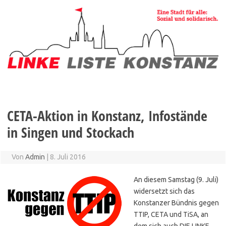
Zum
Inhalt
springen
CETA-Aktion in Konstanz, Infostände
in Singen und Stockach
Von
Admin
|
8. Juli 2016
An diesem Samstag (9. Juli)
widersetzt sich das
Konstanzer Bündnis gegen
TTIP, CETA und TiSA, an
dem sich auch DIE LINKE