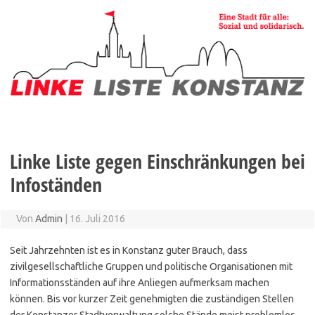
Zum
Inhalt
springen
Linke Liste gegen Einschränkungen bei
Infoständen
Von
Admin
|
16. Juli 2016
Seit Jahrzehnten ist es in Konstanz guter Brauch, dass
zivilgesellschaftliche Gruppen und politische Organisationen mit
Informationsständen auf ihre Anliegen aufmerksam machen
können. Bis vor kurzer Zeit genehmigten die zuständigen Stellen
der Konstanzer Stadtverwaltung solche Stände meist problemlos