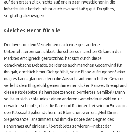
auf den ersten Blick nichts außer ein paar Investitionen in die
Infrastruktur kostet, tut ihr auch zwangsläufig gut. Da gilt es,
sorgfältig abzuwägen.
Gleiches Recht für alle
Der Investor, dem Vernehmen nach eine gestandene
Unternehmerpersönlichkeit, die schon so manchen Orkanen des
Marktes erfolgreich getrotzt hat, hat sich durch diese
demokratische Debatte, bei der es auch manchen Gegenwind für
ihn gab, ernstlich bemüßigt gefühlt, seine Pläne aufzugeben? Man
mag es kaum glauben, denn die Aussicht auf einen fetten Gewinn
verleiht dem Ehrgefühl gemeinhin einen dicken Panzer. Er empfand
diese Ratsdebatte als herabsetzendes, borniertes Gemäkel? Dann
sollte er sich schleunigst einen anderen Gemeinderat wählen. Er
erwartet scheint’s, dass die Räte und Rätinnen bei seinem Einzug in
den Ratssaal Spalier stehen, mit Blümchen werfen, „Heil Dir im
Siegerkranze“ anstimmen und ihm die Köpfe der Gegner des
Panoramas auf einigen Silbertabletts servieren – nebst der