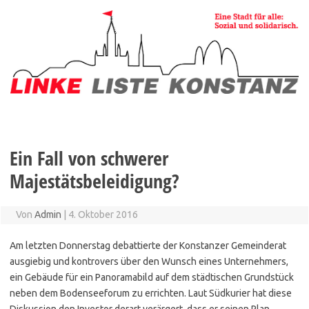
Zum
Inhalt
springen
Ein Fall von schwerer
Majestätsbeleidigung?
Von
Admin
|
4. Oktober 2016
Am letzten Donnerstag debattierte der Konstanzer Gemeinderat
ausgiebig und kontrovers über den Wunsch eines Unternehmers,
ein Gebäude für ein Panoramabild auf dem städtischen Grundstück
neben dem Bodenseeforum zu errichten. Laut Südkurier hat diese
Diskussion den Investor derart verärgert, dass er seinen Plan