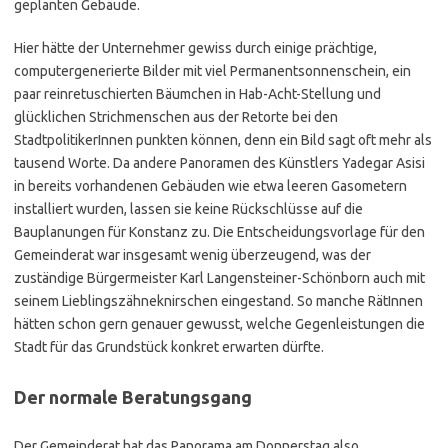
geplanten Gebäude.
Hier hätte der Unternehmer gewiss durch einige prächtige,
computergenerierte Bilder mit viel Permanentsonnenschein, ein
paar reinretuschierten Bäumchen in Hab-Acht-Stellung und
glücklichen Strichmenschen aus der Retorte bei den
StadtpolitikerInnen punkten können, denn ein Bild sagt oft mehr als
tausend Worte. Da andere Panoramen des Künstlers Yadegar Asisi
in bereits vorhandenen Gebäuden wie etwa leeren Gasometern
installiert wurden, lassen sie keine Rückschlüsse auf die
Bauplanungen für Konstanz zu. Die Entscheidungsvorlage für den
Gemeinderat war insgesamt wenig überzeugend, was der
zuständige Bürgermeister Karl Langensteiner-Schönborn auch mit
seinem Lieblingszähneknirschen eingestand. So manche RätInnen
hätten schon gern genauer gewusst, welche Gegenleistungen die
Stadt für das Grundstück konkret erwarten dürfte.
Der normale Beratungsgang
Der Gemeinderat hat das Panorama am Donnerstag also