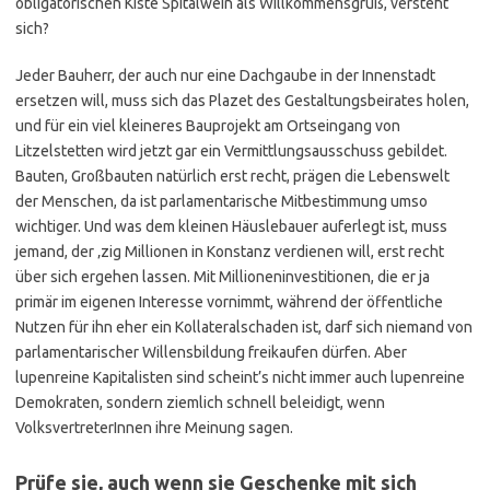
obligatorischen Kiste Spitalwein als Willkommensgruß, versteht
sich?
Jeder Bauherr, der auch nur eine Dachgaube in der Innenstadt
ersetzen will, muss sich das Plazet des Gestaltungsbeirates holen,
und für ein viel kleineres Bauprojekt am Ortseingang von
Litzelstetten wird jetzt gar ein Vermittlungsausschuss gebildet.
Bauten, Großbauten natürlich erst recht, prägen die Lebenswelt
der Menschen, da ist parlamentarische Mitbestimmung umso
wichtiger. Und was dem kleinen Häuslebauer auferlegt ist, muss
jemand, der ‚zig Millionen in Konstanz verdienen will, erst recht
über sich ergehen lassen. Mit Millioneninvestitionen, die er ja
primär im eigenen Interesse vornimmt, während der öffentliche
Nutzen für ihn eher ein Kollateralschaden ist, darf sich niemand von
parlamentarischer Willensbildung freikaufen dürfen. Aber
lupenreine Kapitalisten sind scheint’s nicht immer auch lupenreine
Demokraten, sondern ziemlich schnell beleidigt, wenn
VolksvertreterInnen ihre Meinung sagen.
Prüfe sie, auch wenn sie Geschenke mit sich