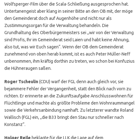
Wolfsperger-Film über die Scala-Schließung ausgesprochen hat.
Untertanengeist aber klang in seiner Bitte an den OB mit, der möge
den Gemeinderat doch auf Augenhöhe und nicht nur als
Zustimmungsorgan für die Verwaltung behandeln. Die
Grundhaltung des Oberbürgermeisters sei „wir von der Verwaltung
sind Profis, Ihr im Gemeinderat seid Laien und habt keine Ahnung,
also tut, was wir Euch sagen“. Wenn der OB dem Gemeinderat
zunehmend von oben herab kommt, ist es auch Peter Müller-Neff
unbenommen, ihm kräftig dorthin zu treten, wo schon bei Konfuzius
die Hühneraugen saßen.
Roger Tscheulin
(CDU) warf der FGL denn auch gleich vor, sie
bejammere Fehler der Vergangenheit, statt den Blick nach vorn zu
richten. Er erinnerte an die Zukunftsaufgabe Anschlusswohnen für
Flüchtlinge und machte als größte Probleme den Wohnraummangel
sowie die Verkehrsanbindung namhaft. Zu letzterer wandte Roland
Wallisch (FGL) ein, „die B33 bringt den Stau nur schneller nach
Konstanz“.
Holger Reile
beklagte für die LLK die Lage auf dem