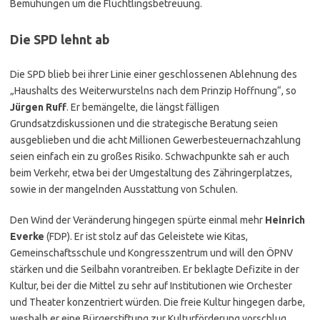
Bemühungen um die Flüchtlingsbetreuung.
Die SPD lehnt ab
Die SPD blieb bei ihrer Linie einer geschlossenen Ablehnung des
„Haushalts des Weiterwurstelns nach dem Prinzip Hoffnung“, so
Jürgen Ruff
. Er bemängelte, die längst fälligen
Grundsatzdiskussionen und die strategische Beratung seien
ausgeblieben und die acht Millionen Gewerbesteuernachzahlung
seien einfach ein zu großes Risiko. Schwachpunkte sah er auch
beim Verkehr, etwa bei der Umgestaltung des Zähringerplatzes,
sowie in der mangelnden Ausstattung von Schulen.
Den Wind der Veränderung hingegen spürte einmal mehr
Heinrich
Everke
(FDP). Er ist stolz auf das Geleistete wie Kitas,
Gemeinschaftsschule und Kongresszentrum und will den ÖPNV
stärken und die Seilbahn vorantreiben. Er beklagte Defizite in der
Kultur, bei der die Mittel zu sehr auf Institutionen wie Orchester
und Theater konzentriert würden. Die freie Kultur hingegen darbe,
weshalb er eine Bürgerstiftung zur Kulturförderung vorschlug.