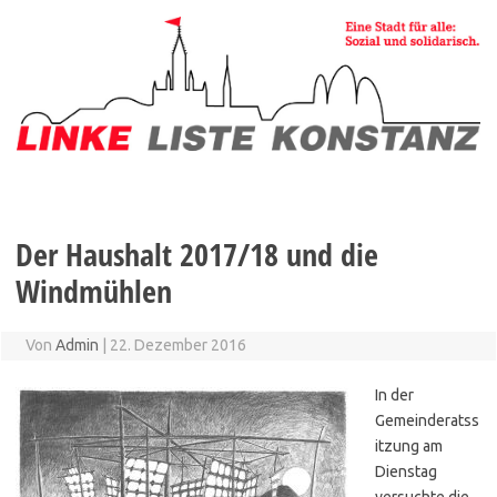
Zum
Inhalt
springen
Der Haushalt 2017/18 und die
Windmühlen
Von
Admin
|
22. Dezember 2016
In der
Gemeinderatss
itzung am
Dienstag
versuchte die