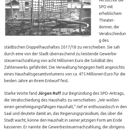
SPD mit
erheblichem
Theater­
donner, die
Verabschiedun
g des
städtischen Doppelhaushaltes 2017/18 zu verschieben. Sie sah
durch eine von der Stadt überraschend zu leistende Gewerbe­
steuer­nachzahlung von acht Millionen Euro die Solidität des
Zahlen­werks gefährdet. Die Verwaltung hingegen hielt angesichts
eines Haushalts­gesamt­volumens von ca. 475 Millionen Euro für die
beiden Jahre an ihrem Entwurf fest.
Starke Worte fand
Jürgen Ruff
zur Begründung des SPD-Antrags,
die Verabschiedung des Haushalts zu verschieben. „Wir wollen
einen genehmigungsfähigen Haushalt,“ rief er enthusiastisch in den
Saal und deutete damit an, das Regierungspräsidium, das über die
Stadt wacht, könne den Haushalt in seiner jetzigen Form am Ende
kassieren. Er nannte die Gewerbesteuernachzahlung, die übrigens