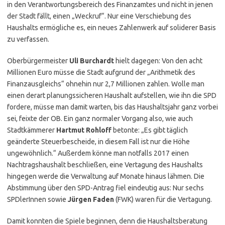
in den Verantwortungsbereich des Finanzamtes und nicht in jenen
der Stadt fällt, einen „Weckruf“. Nur eine Verschiebung des
Haushalts ermögliche es, ein neues Zahlenwerk auf soliderer Basis
zu verfassen.
Oberbürgermeister
Uli Burchardt
hielt dagegen: Von den acht
Millionen Euro müsse die Stadt aufgrund der „Arithmetik des
Finanzausgleichs“ ohnehin nur 2,7 Millionen zahlen. Wolle man
einen derart planungssicheren Haushalt aufstellen, wie ihn die SPD
fordere, müsse man damit warten, bis das Haushaltsjahr ganz vorbei
sei, feixte der OB. Ein ganz normaler Vorgang also, wie auch
Stadtkämmerer
Hartmut Rohloff
betonte: „Es gibt täglich
geänderte Steuerbescheide, in diesem Fall ist nur die Höhe
ungewöhnlich.“ Außerdem könne man notfalls 2017 einen
Nachtragshaushalt beschließen, eine Vertagung des Haushalts
hingegen werde die Verwaltung auf Monate hinaus lähmen. Die
Abstimmung über den SPD-Antrag fiel eindeutig aus: Nur sechs
SPDlerInnen sowie
Jürgen Faden
(FWK) waren für die Vertagung.
Damit konnten die Spiele beginnen, denn die Haushaltsberatung