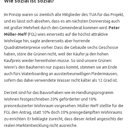
Wie sozial ist sozial?
Im Prinzip waren so ziemlich alle Mitglieder des TUA für das Projekt,
und es lässt sich absehen, dass es am nächsten Donnerstag auch
mit großer Mehrheit durch den Gemeinderat kommen wird.
Peter
Müller-Neff
(FGL) wies einerseits auf die höchst attraktive
Wohnlage hin, sagte andererseits aber horrende
Quadratmeterpreise vorher. Dass die Gebäude sechs Geschosse
haben, störe die Grünen nicht, weil der Käufer ja den hohen
Kaufpreis wieder hereinholen müsse. So sind unsere Grünen:
Wenn’s den Bauherren nur zupass kommt, stimmen sie am Ende
auch fürs Waterboarding an aussterbeunwilligen Fledermäusen,
sofern das dabei verwendete Wasser nicht kälter als 12 Grad ist.
Derzeit sind für das Bauvorhaben wie im Handlungsprogramm
Wohnen festgeschrieben 20% geförderter und 10%
preisreduzierter Wohnraum vorgesehen. Müller-Neff stellte für die
FGL den Antrag, statt 10% doch 20% preisgedämpften Wohnraums
zu errichten. Er beklagte zurecht, dass dieser Anteil angesichts der
realen Marktentwicklung nicht ausreiche.