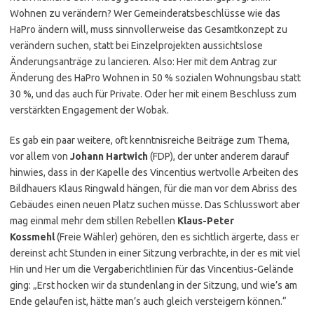
Wohnen zu verändern? Wer Gemeinderatsbeschlüsse wie das
HaPro ändern will, muss sinnvollerweise das Gesamtkonzept zu
verändern suchen, statt bei Einzelprojekten aussichtslose
Änderungsanträge zu lancieren. Also: Her mit dem Antrag zur
Änderung des HaPro Wohnen in 50 % sozialen Wohnungsbau statt
30 %, und das auch für Private. Oder her mit einem Beschluss zum
verstärkten Engagement der Wobak.
Es gab ein paar weitere, oft kenntnisreiche Beiträge zum Thema,
vor allem von
Johann Hartwich
(FDP), der unter anderem darauf
hinwies, dass in der Kapelle des Vincentius wertvolle Arbeiten des
Bildhauers Klaus Ringwald hängen, für die man vor dem Abriss des
Gebäudes einen neuen Platz suchen müsse. Das Schlusswort aber
mag einmal mehr dem stillen Rebellen
Klaus-Peter
Kossmehl
(Freie Wähler) gehören, den es sichtlich ärgerte, dass er
dereinst acht Stunden in einer Sitzung verbrachte, in der es mit viel
Hin und Her um die Vergaberichtlinien für das Vincentius-Gelände
ging: „Erst hocken wir da stundenlang in der Sitzung, und wie’s am
Ende gelaufen ist, hätte man’s auch gleich versteigern können.“