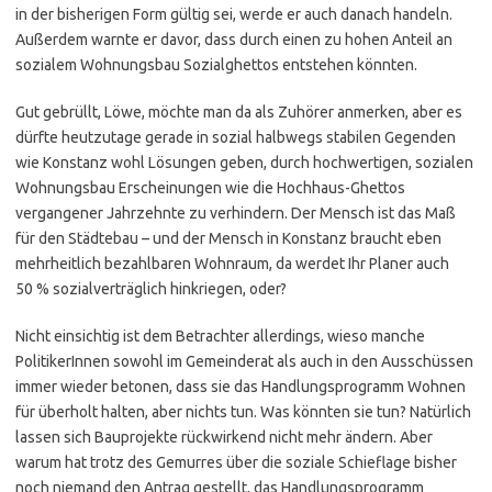
in der bisherigen Form gültig sei, werde er auch danach handeln.
Außerdem warnte er davor, dass durch einen zu hohen Anteil an
sozialem Wohnungsbau Sozialghettos entstehen könnten.
Gut gebrüllt, Löwe, möchte man da als Zuhörer anmerken, aber es
dürfte heutzutage gerade in sozial halbwegs stabilen Gegenden
wie Konstanz wohl Lösungen geben, durch hochwertigen, sozialen
Wohnungsbau Erscheinungen wie die Hochhaus-Ghettos
vergangener Jahrzehnte zu verhindern. Der Mensch ist das Maß
für den Städtebau – und der Mensch in Konstanz braucht eben
mehrheitlich bezahlbaren Wohnraum, da werdet Ihr Planer auch
50 % sozialverträglich hinkriegen, oder?
Nicht einsichtig ist dem Betrachter allerdings, wieso manche
PolitikerInnen sowohl im Gemeinderat als auch in den Ausschüssen
immer wieder betonen, dass sie das Handlungsprogramm Wohnen
für überholt halten, aber nichts tun. Was könnten sie tun? Natürlich
lassen sich Bauprojekte rückwirkend nicht mehr ändern. Aber
warum hat trotz des Gemurres über die soziale Schieflage bisher
noch niemand den Antrag gestellt, das Handlungsprogramm