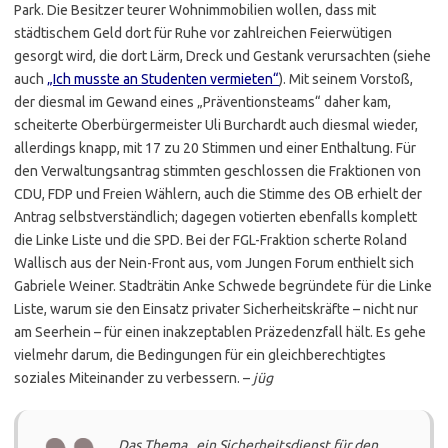
Park. Die Besitzer teurer Wohnimmobilien wollen, dass mit
städtischem Geld dort für Ruhe vor zahlreichen Feierwütigen
gesorgt wird, die dort Lärm, Dreck und Gestank verursachten (siehe
auch
„Ich musste an Studenten vermieten“
). Mit seinem Vorstoß,
der diesmal im Gewand eines „Präventionsteams“ daher kam,
scheiterte Oberbürgermeister Uli Burchardt auch diesmal wieder,
allerdings knapp, mit 17 zu 20 Stimmen und einer Enthaltung. Für
den Verwaltungsantrag stimmten geschlossen die Fraktionen von
CDU, FDP und Freien Wählern, auch die Stimme des OB erhielt der
Antrag selbstverständlich; dagegen votierten ebenfalls komplett
die Linke Liste und die SPD. Bei der FGL-Fraktion scherte Roland
Wallisch aus der Nein-Front aus, vom Jungen Forum enthielt sich
Gabriele Weiner. Stadträtin Anke Schwede begründete für die Linke
Liste, warum sie den Einsatz privater Sicherheitskräfte – nicht nur
am Seerhein – für einen inakzeptablen Präzedenzfall hält. Es gehe
vielmehr darum, die Bedingungen für ein gleichberechtigtes
soziales Miteinander zu verbessern. –
jüg
Das Thema „ein Sicherheitsdienst für den