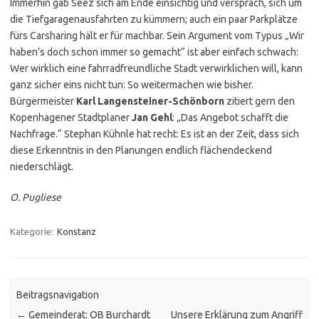
Immerhin gab Seez sich am Ende einsichtig und versprach, sich um
die Tiefgaragenausfahrten zu kümmern; auch ein paar Parkplätze
fürs Carsharing hält er für machbar. Sein Argument vom Typus „Wir
haben’s doch schon immer so gemacht“ ist aber einfach schwach:
Wer wirklich eine fahrradfreundliche Stadt verwirklichen will, kann
ganz sicher eins nicht tun: So weitermachen wie bisher.
Bürgermeister
Karl Langensteiner-Schönborn
zitiert gern den
Kopenhagener Stadtplaner
Jan Gehl
: „Das Angebot schafft die
Nachfrage.“ Stephan Kühnle hat recht: Es ist an der Zeit, dass sich
diese Erkenntnis in den Planungen endlich flächendeckend
niederschlägt.
O. Pugliese
Kategorie:
Konstanz
Beitragsnavigation
←
Gemeinderat: OB Burchardt
Unsere Erklärung zum Angriff