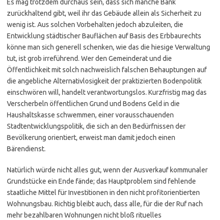
Es mag trotzdem durchaus sein, dass sich manche Bank
zurückhaltend gibt, weil ihr das Gebäude allein als Sicherheit zu
wenig ist. Aus solchen Vorbehalten jedoch abzuleiten, die
Entwicklung städtischer Bauflächen auf Basis des Erbbaurechts
könne man sich generell schenken, wie das die hiesige Verwaltung
tut, ist grob irreführend. Wer den Gemeinderat und die
Öffentlichkeit mit solch nachweislich falschen Behauptungen auf
die angebliche Alternativlosigkeit der praktizierten Bodenpolitik
einschwören will, handelt verantwortungslos. Kurzfristig mag das
Verscherbeln öffentlichen Grund und Bodens Geld in die
Haushaltskasse schwemmen, einer vorausschauenden
Stadtentwicklungspolitik, die sich an den Bedürfnissen der
Bevölkerung orientiert, erweist man damit jedoch einen
Bärendienst.
Natürlich würde nicht alles gut, wenn der Ausverkauf kommunaler
Grundstücke ein Ende fände; das Hauptproblem sind fehlende
staatliche Mittel für Investitionen in den nicht profitorientierten
Wohnungsbau. Richtig bleibt auch, dass alle, für die der Ruf nach
mehr bezahlbaren Wohnungen nicht bloß rituelles