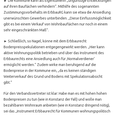
► Die Kommune kann als Eigentümerin „ungünstige Entwicklungen
auf ihren Bauflächen verhindern“. Mithilfe des sogenannten
Zustimmungsvorbehalts im ErbbauRG kann sie etwa die Ansiedlung
unerwünschten Gewerbes unterbinden. „Diese Einflussmöglichkeit
gibt es bei einem Verkauf von Wohnbauflächen nur noch in einem
sehr eingeschränkten Maß“.
► Schließlich, so Nagel, könne mit dem Erbbaurecht
Bodenpreisspekulationen entgegengewirkt werden. „Hier kann
aktive Wohnungspolitik betrieben und über das Instrument des
Erbbaurechts eine Ansiedlung auch für ,Normalverdiener‘
ermöglicht werden.“ Zudem wirke man beruhigend auf die
Bodenpreise in der Kommune ein, „da es keinen ständigen
Weiterverkauf des Grund und Bodens mit Spekulationsabsicht
gibt.“
Für den Verbandsvertreter ist klar: Habe man es mit hohen hohen
Bodenpreisen zu tun (wie in Konstanz der Fall) und wolle man
bezahlbaren Wohnraum anbieten (wie in Konstanz dringend nötig),
sei das „Instrument Erbbaurecht für Kommunen wohnungspolitisch