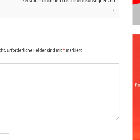
zerstört – Linke und LLK fordern Konsequenzen
→
cht.
Erforderliche Felder sind mit
*
markiert