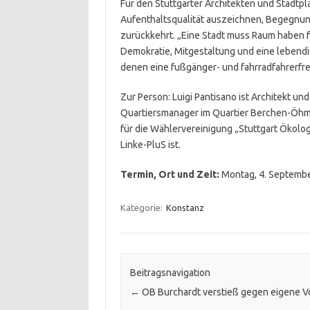
Für den Stuttgarter Architekten und Stadtp
Aufenthaltsqualität auszeichnen, Begegnun
zurückkehrt. „Eine Stadt muss Raum haben fü
Demokratie, Mitgestaltung und eine lebendig
denen eine fußgänger- und fahrradfahrerfr
Zur Person: Luigi Pantisano ist Architekt un
Quartiersmanager im Quartier Berchen-Öhmdw
für die Wählervereinigung „Stuttgart Ökolog
Linke-PluS ist.
Termin, Ort und Zeit:
Montag, 4. September
Kategorie:
Konstanz
Beitragsnavigation
←
OB Burchardt verstieß gegen eigene V