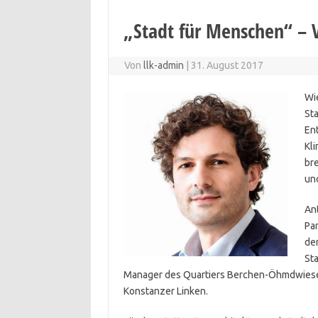
„Stadt für Menschen“ – V
Von
llk-admin
|
31. August 2017
Wie
St
Ent
Kli
br
und
Ant
Pa
de
Sta
Manager des Quartiers Berchen-Öhmdwiesen 
Konstanzer Linken.