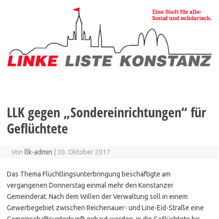
Zum
Inhalt
springen
LLK gegen „Sondereinrichtungen“ für
Geflüchtete
Von
llk-admin
|
30. Oktober 2017
Das Thema Flüchtlingsunterbringung beschäftigte am
vergangenen Donnerstag einmal mehr den Konstanzer
Gemeinderat. Nach dem Willen der Verwaltung soll in einem
Gewerbegebiet zwischen Reichenauer- und Line-Eid-Straße eine
Gemeinschaftsunterkunft gebaut werden, in die Geflüchtete bis