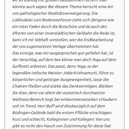
könnte auch sagen: Bei diesem Thema herrscht eine Art
von pathologischer Realitätsverweigerung. Die
Lobhudelei zum Bodenseeforum zieht sich übrigens wie
ein roter Faden durch die Broschüre und da auch des
öfteren von einer innerstädtischen Seilbahn die Rede ist,
kann ich mir lebhaft vorstellen, wer die Endbearbeitung
der uns zugemuteten Vorlage übernommen hat.
Das einzige, was mir ausgesprochen gut gefallen hat, ist
der Vorschlag, auf dem See könne man doch Yoga auf dem
Surfbrett anbieten. Das passt, denn Yoga, so der
legendäre indische Meister Jidda Krishnamurti, führe zu
körperlicher und geistiger Ausgewogenheit, lasse die
Chakren fließen und stärke das Denkvermögen. Bleiben
Sie dran, denn vor allem der esoterisch durchsetzte
Wellness-Bereich liegt bei einkommensstarken Urlaubern
voll im Trend. Herr Buff wird diesbezüglich auf dem
Büdingen-Gelände bald die ersten Pflöcke einschlagen.
Kurz und schlecht, Kolleginnen und Kollegen: Von uns
gibt es nicht den Hauch von Zustimmung für diese fast