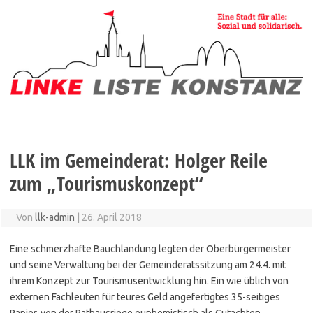
Zum
Inhalt
springen
LLK im Gemeinderat: Holger Reile
zum „Tourismuskonzept“
Von
llk-admin
|
26. April 2018
Eine schmerzhafte Bauchlandung legten der Oberbürgermeister
und seine Verwaltung bei der Gemeinderatssitzung am 24.4. mit
ihrem Konzept zur Tourismusentwicklung hin. Ein wie üblich von
externen Fachleuten für teures Geld angefertigtes 35-seitiges
Papier, von der Rathausriege euphemistisch als Gutachten