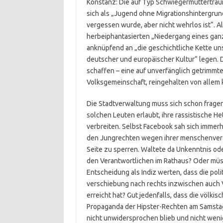
Konstanz: Die auf Typ Schwiegermuttertraum
sich als „Jugend ohne Migrationshintergrund
vergessen wurde, aber nicht wehrlos ist“. 
herbeiphantasierten „Niedergang eines ganz
anknüpfend an „die geschichtliche Kette un
deutscher und europäischer Kultur“ legen. Da
schaffen – eine auf unverfänglich getrimmt
Volksgemeinschaft, reingehalten von allem
Die Stadtverwaltung muss sich schon fragen
solchen Leuten erlaubt, ihre rassistische He
verbreiten. Selbst Facebook sah sich immer
den Jungrechten wegen ihrer menschenvera
Seite zu sperren. Waltete da Unkenntnis ode
den Verantwortlichen im Rathaus? Oder müs
Entscheidung als Indiz werten, dass die pol
verschiebung nach rechts inzwischen auch
erreicht hat? Gut jedenfalls, dass die völkis
Propaganda der Hipster-Rechten am Samstag
nicht unwidersprochen blieb und nicht weni