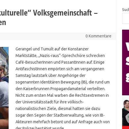
ulturelle“ Volksgemeinschaft –
Suc
en
0 Kommentare
Gerangel und Tumult auf der Konstanzer
Marktstätte, „Nazis-raus“-Sprechchöre schrecken
Café-BesucherInnen und Pas­santInnen auf. Einige
AntifaschistInnen empörten sich am vergangenen
Samstag lautstark über Angehörige der
sogenannten Identitären Bewegung (IB), die rund um
den Kaiserbrunnen Propagandamaterial ver­teil­ten.
Nicht zum ersten Mal warben die Rechts­extremen in
der Universitätsstadt für ihre völkisch-
nationalistischen Ziele, diesmal hatten sie dazu
sogar den Segen der Stadt­ver­waltung, wie von IB-
Akteuren mehrfach betont und auf Anfrage auch von
der Polizei bestätigt wurde.