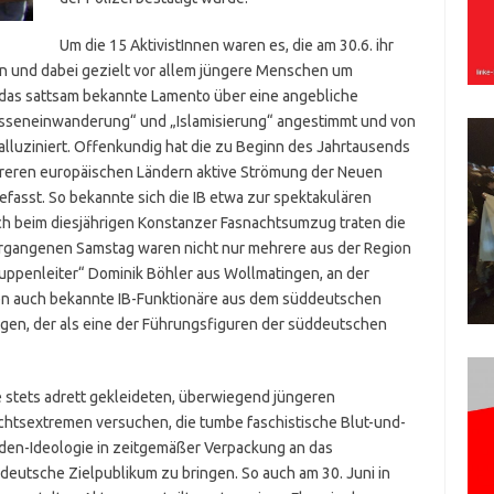
Um die 15 AktivistInnen waren es, die am 30.6. ihr
n und dabei gezielt vor allem jüngere Menschen um
 das sattsam bekannte Lamento über eine angebliche
asseneinwanderung“ und „Islamisierung“ angestimmt und von
luziniert. Offenkundig hat die zu Beginn des Jahrtausends
hreren europäischen Ländern aktive Strömung der Neuen
fasst. So bekannte sich die IB etwa zur spektakulären
ch beim diesjährigen Konstanzer Fasnachtsumzug traten die
vergangenen Samstag waren nicht nur mehrere aus der Region
ruppenleiter“ Dominik Böhler aus Wollmatingen, an der
en auch bekannte IB-Funktionäre aus dem süddeutschen
gen, der als eine der Führungsfiguren der süddeutschen
e stets adrett gekleideten, überwiegend jüngeren
chtsextremen versuchen, die tumbe faschistische Blut-und-
den-Ideologie in zeitgemäßer Verpackung an das
deutsche Zielpublikum zu bringen. So auch am 30. Juni in