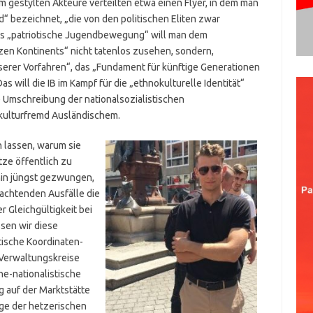
 gestylten Akteure verteilten etwa einen Flyer, in dem man
“ bezeichnet, „die von den politischen Eliten zwar
Als „patriotische Jugendbewegung“ will man dem
en Kontinents“ nicht tatenlos zusehen, sondern,
serer Vorfahren“, das „Fundament für künftige Generationen
s will die IB im Kampf für die „ethnokulturelle Identität“
e Umschreibung der nationalsozialistischen
 kulturfremd Ausländischem.
 lassen, warum sie
tze öffentlich zu
hin jüngst gezwungen,
chtenden Ausfälle die
r Gleichgültigkeit bei
sen wir diese
itische Koordinaten­
 Verwaltungskreise
che-nationalistische
 auf der Marktstätte
ge der hetzerischen