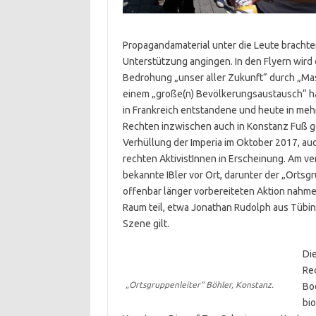
Propagandamaterial unter die Leute brachte
Unterstützung angingen. In den Flyern wird
Bedrohung „unser aller Zukunft“ durch „M
einem „große(n) Bevölkerungsaustausch“ hal
in Frankreich entstandene und heute in me
Rechten inzwischen auch in Konstanz Fuß ge
Verhüllung der Imperia im Oktober 2017, au
rechten AktivistInnen in Erscheinung. Am 
bekannte IBler vor Ort, darunter der „Ortsg
offenbar länger vorbereiteten Aktion nahm
Raum teil, etwa Jonathan Rudolph aus Tübin
Szene gilt.
Di
Re
„Ortsgruppenleiter“ Böhler, Konstanz.
Bo
bio