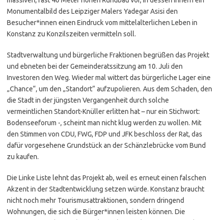
Monumentalbild des Leipziger Malers Yadegar Asisi den
Besucher*innen einen Eindruck vom mittelalterlichen Leben in
Konstanz zu Konzilszeiten vermitteln soll.
Stadtverwaltung und bürgerliche Fraktionen begrüßen das Projekt
und ebneten bei der Gemeinderatssitzung am 10. Juli den
Investoren den Weg. Wieder mal wittert das bürgerliche Lager eine
„Chance“, um den „Standort“ aufzupolieren. Aus dem Schaden, den
die Stadt in der jüngsten Vergangenheit durch solche
vermeintlichen Standort-Knüller erlitten hat – nur ein Stichwort:
Bodenseeforum -, scheint man nicht klug werden zu wollen. Mit
den Stimmen von CDU, FWG, FDP und JFK beschloss der Rat, das
dafür vorgesehene Grundstück an der Schänzlebrücke vom Bund
zu kaufen.
Die Linke Liste lehnt das Projekt ab, weil es erneut einen falschen
Akzent in der Stadtentwicklung setzen würde. Konstanz braucht
nicht noch mehr Tourismusattraktionen, sondern dringend
Wohnungen, die sich die Bürger*innen leisten können. Die