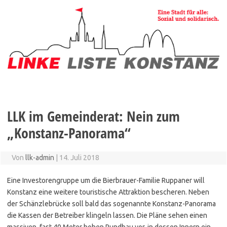
Zum
Inhalt
springen
LLK im Gemeinderat: Nein zum
„Konstanz-Panorama“
Von
llk-admin
|
14. Juli 2018
Eine Investorengruppe um die Bierbrauer-Familie Ruppaner will
Konstanz eine weitere touristische Attraktion bescheren. Neben
der Schänzlebrücke soll bald das sogenannte Konstanz-Panorama
die Kassen der Betreiber klingeln lassen. Die Pläne sehen einen
massiven, fast 40 Meter hohen Rundbau vor, in dessen Innern ein