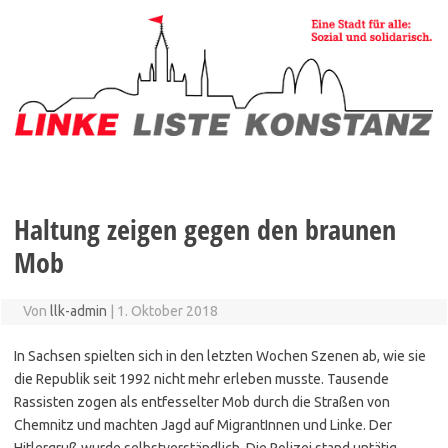
Zum
Inhalt
springen
Haltung zeigen gegen den braunen
Mob
Von
llk-admin
|
1. Oktober 2018
In Sachsen spielten sich in den letzten Wochen Szenen ab, wie sie
die Republik seit 1992 nicht mehr erleben musste. Tausende
Rassisten zogen als entfesselter Mob durch die Straßen von
Chemnitz und machten Jagd auf MigrantInnen und Linke. Der
Hitlergruß wurde selbstverständlich. Die Polizei stand untätig