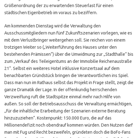
Größenordnung der zu erwartenden Steuerlast für einen
städtischen Eigenbetrieb im voraus zu beziffern.
Am kommenden Dienstag wird die Verwaltung den
Ausschussmitgliedern nun fünf Zukunftszenarien vorlegen, wie es
mit dem Verlustbringer weitergehen soll. Sie reichen von einem
trotzigen Weiter so („Weiterführung des Hauses unter den
bestehenden Prämissen“) über die Umwidmung zur „Stadthalle“ bis
zum „Verkauf des Teileigentums an der Immobilie Reichenaustraße
21“. Selbst ein weiteres Hotel inklusive Konzertsaal auf dem
benachbarten Gründstück bringen die Verantwortlichen ins Spiel.
Dass man nun im Rathaus selbst das Projekt in Frage stellt, zeigt die
ganze Dramatik der Lage. In der offenkundig herrschenden
Verzweiflung ruft die Stadtspitze einmal mehr nach Hilfe von
außen. So soll der Betriebsausschuss die Verwaltung ermächtigen,
„für die inhaltliche Erarbeitung der Szenarien externe Beratung
hinzuzuziehen“. Kostenpunkt: 150.000 Euro, die auf das
Millionendefizit noch obendrauf kommen würden. Den Nutzen darf
man mit Fug und Recht bezweifeln, gründeten doch die BoFo-Fans