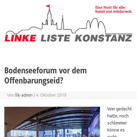
Zum
Inhalt
springen
Bodenseeforum vor dem
Offenbarungseid?
Von
llk-admin
|
4. Oktober 2018
Wer gedacht
hatte, noch
schlimmer
könne es
nicht