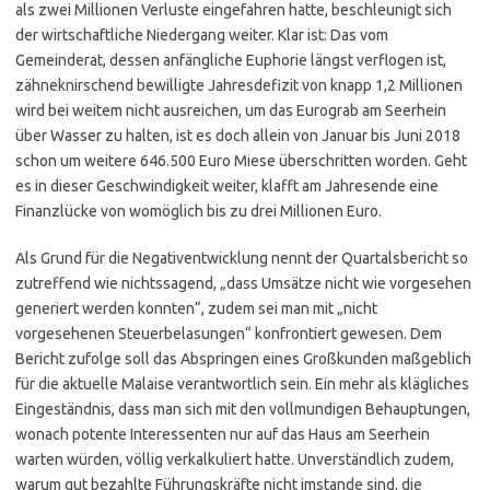
als zwei Millionen Verluste eingefahren hatte, beschleunigt sich
der wirtschaftliche Niedergang weiter. Klar ist: Das vom
Gemeinderat, dessen anfängliche Euphorie längst verflogen ist,
zähneknirschend bewilligte Jahresdefizit von knapp 1,2 Millionen
wird bei weitem nicht ausreichen, um das Eurograb am Seerhein
über Wasser zu halten, ist es doch allein von Januar bis Juni 2018
schon um weitere 646.500 Euro Miese überschritten worden. Geht
es in dieser Geschwindigkeit weiter, klafft am Jahresende eine
Finanzlücke von womöglich bis zu drei Millionen Euro.
Als Grund für die Negativentwicklung nennt der Quartalsbericht so
zutreffend wie nichtssagend, „dass Umsätze nicht wie vorgesehen
generiert werden konnten“, zudem sei man mit „nicht
vorgesehenen Steuerbelasungen“ konfrontiert gewesen. Dem
Bericht zufolge soll das Abspringen eines Großkunden maßgeblich
für die aktuelle Malaise verantwortlich sein. Ein mehr als klägliches
Eingeständnis, dass man sich mit den vollmundigen Behauptungen,
wonach potente Interessenten nur auf das Haus am Seerhein
warten würden, völlig verkalkuliert hatte. Unverständlich zudem,
warum gut bezahlte Führungskräfte nicht imstande sind, die