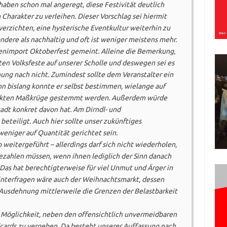
 haben schon mal angeregt, diese Festivität deutlich
 Charakter zu verleihen. Dieser Vorschlag sei hiermit
f verzichten, eine hysterische Eventkultur weiterhin zu
 andere als nachhaltig und oft ist weniger meistens mehr.
enimport Oktoberfest gemeint. Alleine die Bemerkung,
ten Volksfeste auf unserer Scholle und deswegen sei es
inung nach nicht. Zumindest sollte dem Veranstalter ein
n bislang konnte er selbst bestimmen, wielange auf
enkten Maßkrüge gestemmt werden. Außerdem würde
tadt konkret davon hat. Am Dirndl- und
 beteiligt. Auch hier sollte unser zukünftiges
eniger auf Quantität gerichtet sein.
 weitergeführt – allerdings darf sich nicht wiederholen,
bezahlen müssen, wenn ihnen lediglich der Sinn danach
 Das hat berechtigterweise für viel Unmut und Ärger in
hinterfragen wäre auch der Weihnachtsmarkt, dessen
 Ausdehnung mittlerweile die Grenzen der Belastbarkeit
 Möglichkeit, neben den offensichtlich unvermeidbaren
ards zu vergeben. Da besteht unserer Auffassung nach