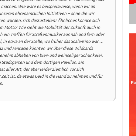
u machen. Wie wäre es beispielsweise, wenn wir an
seren ehrenamtlichen Initiativen – ohne die wir
ten würden, sich darzustellen? Ähnliches könnte sich
 Motto: Wie sieht die Mobilität der Zukunft auch in
ch ein Treffen für Straßenmusiker aus nah und fern oder
in etwa an der Stelle, wo früher das Scala-Kino war …
alz und Fantasie könnten wir über diese Wildcards
genehm abheben von bier- und weinseliger Schunkelei.
Stadtgarten und dem dortigen Pavillon. Ein
 aller Art, der aber leider ziemlich vor sich
 Zeit ist, da etwas Geld in die Hand zu nehmen und für
n.