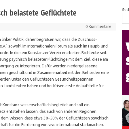
sch belastete Geflüchtete
Suc
0 Kommentare
linker Politik, daher begrüßen wir, dass die Zuschuss-
 e.V.“ sowohl im Internationalen Forum als auch im Haupt- und
de. In diesem Konstanzer Verein erarbeiten Fachleute seit
tzung psychisch belasteter Flüchtlinge mit dem Ziel, diese am
sorgung zu integrieren. Dafür werden niedergelassene
nnen geschult und in Zusammenarbeit mit den Behörden eine
werden unter den Geflüchteten GesundheitspatInnen
en Landsleuten haben und bei Krisen erste Anlaufstelle für
 Konstanz wissenschaftlich begleitet und soll ein
tz entstehen lassen, das auch von anderen Regionen
dem Wissen, dass etwa 30–50% der Geflüchteten psychisch
rhaft für die Förderung von vivo international starkmachen.