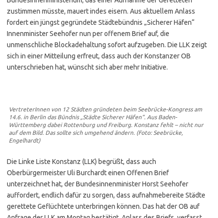
zustimmen müsste, mauert indes eisern. Aus aktuellem Anlass
fordert ein jüngst gegründete Städtebündnis „Sicherer Häfen“
Innenminister Seehofer nun per offenem Brief auf, die
unmenschliche Blockadehaltung sofort aufzugeben. Die LLK zeigt
sich in einer Mitteilung erfreut, dass auch der Konstanzer OB
unterschrieben hat, wünscht sich aber mehr Initiative.
VertreterInnen von 12 Städten gründeten beim Seebrücke-Kongress am
14.6. in Berlin das Bündnis „Städte Sicherer Häfen“. Aus Baden-
Württemberg dabei Rottenburg und Freiburg. Konstanz fehlt – nicht nur
auf dem Bild. Das sollte sich umgehend ändern. (Foto: Seebrücke,
Engelhardt)
Die Linke Liste Konstanz (LLK) begrüßt, dass auch
Oberbürgermeister Uli Burchardt einen Offenen Brief
unterzeichnet hat, der Bundesinnenminister Horst Seehofer
auffordert, endlich dafür zu sorgen, dass aufnahmebereite Städte
gerettete Geflüchtete unterbringen können. Das hat der OB auf
Anfrage der LLK am Montag bestätigt. Anlass des Briefs, verfasst