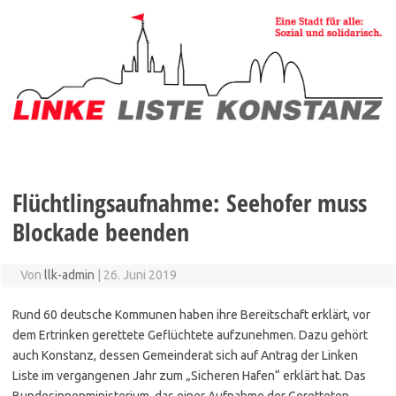
Zum
Inhalt
springen
Flüchtlingsaufnahme: Seehofer muss
Blockade beenden
Von
llk-admin
|
26. Juni 2019
Rund 60 deutsche Kommunen haben ihre Bereitschaft erklärt, vor
dem Ertrinken gerettete Geflüchtete aufzunehmen. Dazu gehört
auch Konstanz, dessen Gemeinderat sich auf Antrag der Linken
Liste im vergan­ge­nen Jahr zum „Sicheren Hafen“ erklärt hat. Das
Bundesinnenministerium, das einer Aufnahme der Geretteten