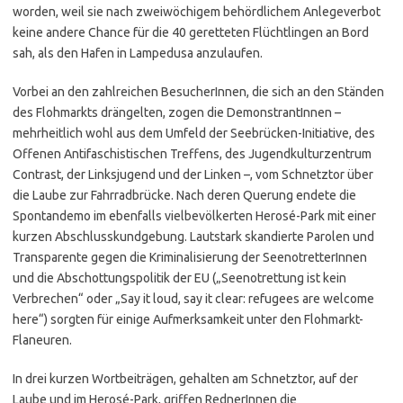
worden, weil sie nach zweiwöchigem behördlichem Anlegeverbot
keine andere Chance für die 40 geretteten Flüchtlingen an Bord
sah, als den Hafen in Lampedusa anzulaufen.
Vorbei an den zahlreichen BesucherInnen, die sich an den Ständen
des Flohmarkts drängelten, zogen die DemonstrantInnen –
mehrheitlich wohl aus dem Umfeld der Seebrücken-Initiative, des
Offenen Antifaschistischen Treffens, des Jugendkulturzentrum
Contrast, der Linksjugend und der Linken –, vom Schnetztor über
die Laube zur Fahrradbrücke. Nach deren Querung endete die
Spontandemo im ebenfalls vielbevölkerten Herosé-Park mit einer
kurzen Abschlusskundgebung. Lautstark skandierte Parolen und
Transparente gegen die Kriminalisierung der SeenotretterInnen
und die Abschottungspolitik der EU („Seenotrettung ist kein
Verbrechen“ oder „Say it loud, say it clear: refugees are welcome
here“) sorgten für einige Aufmerksamkeit unter den Flohmarkt-
Flaneuren.
In drei kurzen Wortbeiträgen, gehalten am Schnetztor, auf der
Laube und im Herosé-Park, griffen RednerInnen die