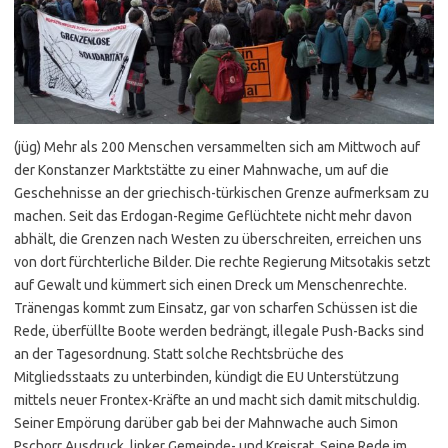
(jüg) Mehr als 200 Menschen versammelten sich am Mittwoch auf
der Konstanzer Marktstätte zu einer Mahnwache, um auf die
Geschehnisse an der griechisch-türkischen Grenze aufmerksam zu
machen. Seit das Erdogan-Regime Geflüchtete nicht mehr davon
abhält, die Grenzen nach Westen zu überschreiten, erreichen uns
von dort fürchterliche Bilder. Die rechte Regierung Mitsotakis setzt
auf Gewalt und kümmert sich einen Dreck um Menschenrechte.
Tränengas kommt zum Einsatz, gar von scharfen Schüssen ist die
Rede, überfüllte Boote werden bedrängt, illegale Push-Backs sind
an der Tagesordnung. Statt solche Rechtsbrüche des
Mitgliedsstaats zu unterbinden, kündigt die EU Unterstützung
mittels neuer Frontex-Kräfte an und macht sich damit mitschuldig.
Seiner Empörung darüber gab bei der Mahnwache auch Simon
Pschorr Ausdruck, linker Gemeinde- und Kreisrat. Seine Rede im