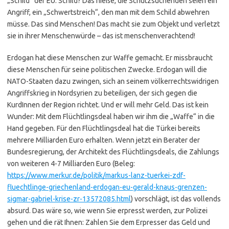
„Schild“ der EU. Schild? Das hieße, die Schutzsuchenden seien ein
Angriff, ein „Schwertstreich“, den man mit dem Schild abwehren
müsse. Das sind Menschen! Das macht sie zum Objekt und verletzt
sie in ihrer Menschenwürde – das ist menschenverachtend!
Erdogan hat diese Menschen zur Waffe gemacht. Er missbraucht
diese Menschen für seine politischen Zwecke. Erdogan will die
NATO-Staaten dazu zwingen, sich an seinem völkerrechtswidrigen
Angriffskrieg in Nordsyrien zu beteiligen, der sich gegen die
KurdInnen der Region richtet. Und er will mehr Geld. Das ist kein
Wunder: Mit dem Flüchtlingsdeal haben wir ihm die „Waffe“ in die
Hand gegeben. Für den Flüchtlingsdeal hat die Türkei bereits
mehrere Milliarden Euro erhalten. Wenn jetzt ein Berater der
Bundesregierung, der Architekt des Flüchtlingsdeals, die Zahlungs
von weiteren 4-7 Milliarden Euro (Beleg:
https://www.merkur.de/politik/markus-lanz-tuerkei-zdf-
fluechtlinge-griechenland-erdogan-eu-gerald-knaus-grenzen-
sigmar-gabriel-krise-zr-13572085.html
) vorschlägt, ist das vollends
absurd. Das wäre so, wie wenn Sie erpresst werden, zur Polizei
gehen und die rät Ihnen: Zahlen Sie dem Erpresser das Geld und